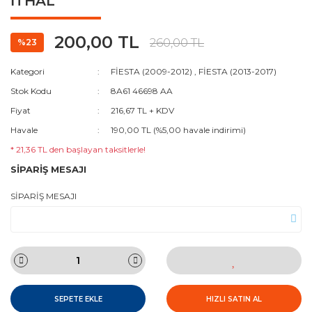
İTHAL
200,00 TL
260,00 TL
%23
Kategori
FİESTA (2009-2012)
,
FİESTA (2013-2017)
Stok Kodu
8A61 46698 AA
Fiyat
216,67 TL + KDV
Havale
190,00 TL (%5,00 havale indirimi)
* 21,36 TL den başlayan taksitlerle!
SİPARİŞ MESAJI
SİPARİŞ MESAJI
SEPETE EKLE
HIZLI SATIN AL