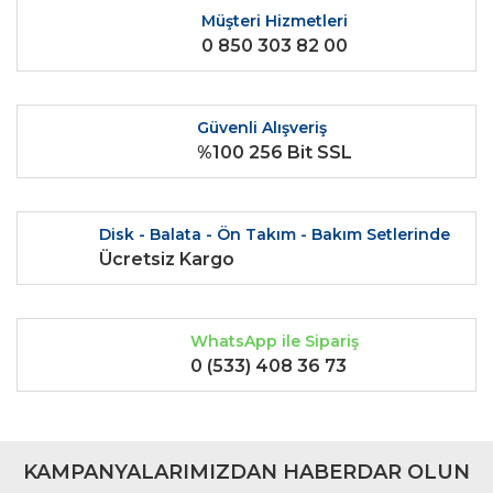
Ürün resmi kalitesiz, bozuk veya görüntülenemiyor.
Müşteri Hizmetleri
0 850 303 82 00
Ürün açıklamasında eksik bilgiler bulunuyor.
Ürün bilgilerinde hatalar bulunuyor.
Ürün fiyatı diğer sitelerden daha pahalı.
Güvenli Alışveriş
Bu ürüne benzer farklı alternatifler olmalı.
%100 256 Bit SSL
Disk - Balata - Ön Takım - Bakım Setlerinde
Ücretsiz Kargo
Gönder
WhatsApp ile Sipariş
0 (533) 408 36 73
KAMPANYALARIMIZDAN HABERDAR OLUN