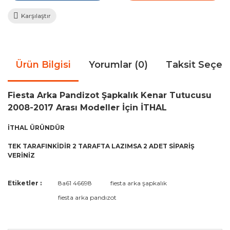
Karşılaştır
Ürün Bilgisi
Yorumlar (0)
Taksit Seçen
Fiesta Arka Pandizot Şapkalık Kenar Tutucusu
2008-2017 Arası Modeller İçin İTHAL
İTHAL ÜRÜNDÜR
TEK TARAFINKİDİR 2 TARAFTA LAZIMSA 2 ADET SİPARİŞ
VERİNİZ
Bu ürünün fiyat bilgisi, resim, ürün açıklamalarında ve diğer
Etiketler :
8a61 46698
fiesta arka şapkalık
konularda yetersiz gördüğünüz noktaları öneri formunu
Bu ürüne ilk yorumu siz yapın!
fiesta arka pandızot
kullanarak tarafımıza iletebilirsiniz.
Görüş ve önerileriniz için teşekkür ederiz.
Yorum Yaz