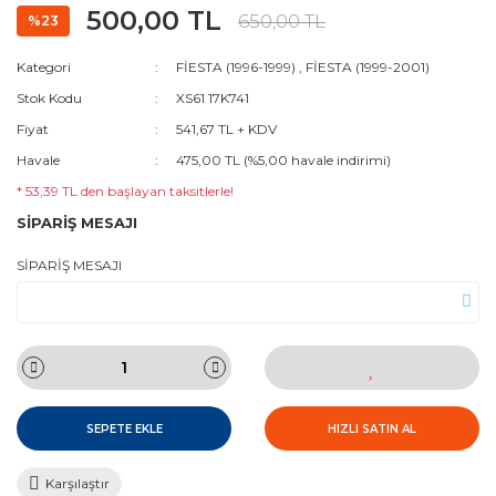
500,00 TL
650,00 TL
%23
Kategori
FİESTA (1996-1999)
,
FİESTA (1999-2001)
Stok Kodu
XS61 17K741
Fiyat
541,67 TL + KDV
Havale
475,00 TL (%5,00 havale indirimi)
* 53,39 TL den başlayan taksitlerle!
SİPARİŞ MESAJI
SİPARİŞ MESAJI
SEPETE EKLE
HIZLI SATIN AL
Karşılaştır