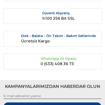
Ürün bilgilerinde hatalar bulunuyor.
Ürün fiyatı diğer sitelerden daha pahalı.
Güvenli Alışveriş
Bu ürüne benzer farklı alternatifler olmalı.
%100 256 Bit SSL
Disk - Balata - Ön Takım - Bakım Setlerinde
Ücretsiz Kargo
Gönder
WhatsApp ile Sipariş
0 (533) 408 36 73
KAMPANYALARIMIZDAN HABERDAR OLUN