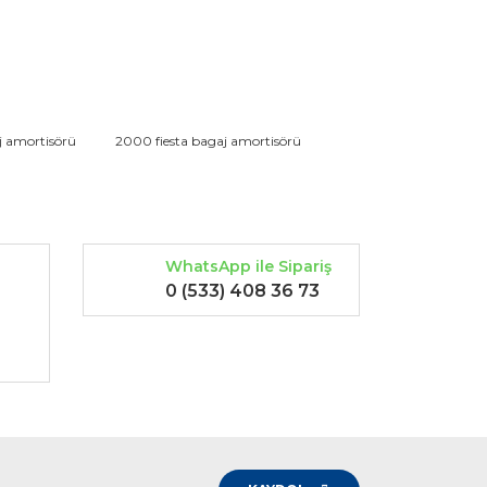
rak tarafımıza iletebilirsiniz.
j amortisörü
2000 fiesta bagaj amortisörü
WhatsApp ile Sipariş
0 (533) 408 36 73
-