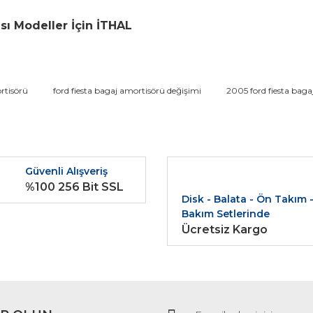
sı Modeller İçin İTHAL
da ve diğer konularda yetersiz gördüğünüz noktaları öneri formunu kullana
rtisörü
ford fiesta bagaj amortisörü değişimi
2005 ford fiesta baga
Bu ürüne ilk yorumu siz yapın!
r.
Yorum Yaz
Güvenli Alışveriş
%100 256 Bit SSL
Disk - Balata - Ön Takım 
Bakım Setlerinde
Ücretsiz Kargo
Gönder