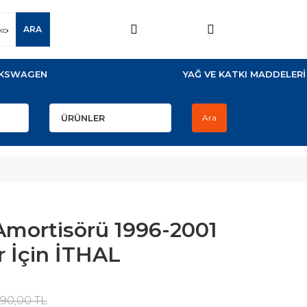
ARA
KSWAGEN
YAĞ VE KATKI MADDELERİ
Ara
Amortisörü 1996-2001
r İçin İTHAL
90,00 TL