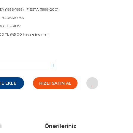
TA (1996-1999)
,
FİESTA (1999-2001)
B B406A10 BA
00 TL + KDV
00 TL (%5,00 havale indirimi)
TE EKLE
HIZLI SATIN AL
i
Önerileriniz