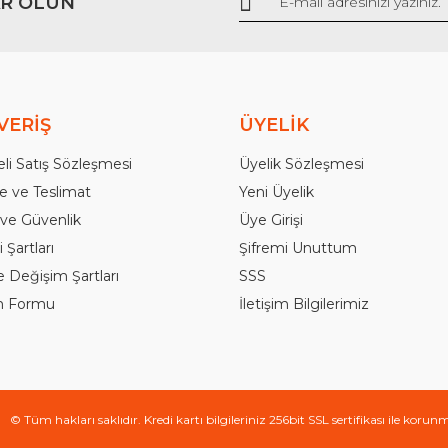
R OLUN
VERİŞ
ÜYELİK
li Satış Sözleşmesi
Üyelik Sözleşmesi
 ve Teslimat
Yeni Üyelik
k ve Güvenlik
Üye Girişi
 Şartları
Şifremi Unuttum
e Değişim Şartları
SSS
im Formu
İletişim Bilgilerimiz
© Tüm hakları saklıdır. Kredi kartı bilgileriniz 256bit SSL sertifikası ile korun