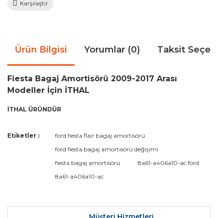
Karşılaştır
Ürün Bilgisi
Yorumlar (0)
Taksit Seçen
Fiesta Bagaj Amortisörü 2009-2017 Arası
Modeller İçin İTHAL
İTHAL ÜRÜNDÜR
Bu ürünün fiyat bilgisi, resim, ürün açıklamalarında ve diğer
Etiketler :
ford fiesta flair bagaj amortisörü
konularda yetersiz gördüğünüz noktaları öneri formunu
Bu ürüne ilk yorumu siz yapın!
ford fiesta bagaj amortisörü değişimi
kullanarak tarafımıza iletebilirsiniz.
Görüş ve önerileriniz için teşekkür ederiz.
fiesta bagaj amortisörü
8a61-a406a10-ac ford
8a61-a406a10-ac
Yorum Yaz
Ürün resmi kalitesiz, bozuk veya görüntülenemiyor.
Ürün açıklamasında eksik bilgiler bulunuyor.
Ürün bilgilerinde hatalar bulunuyor.
Müşteri Hizmetleri