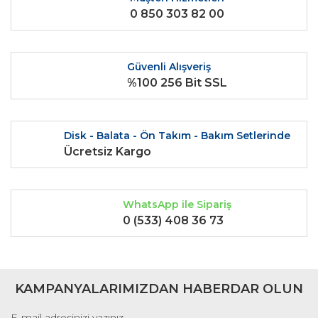
0 850 303 82 00
Ürün fiyatı diğer sitelerden daha pahalı.
Bu ürüne benzer farklı alternatifler olmalı.
Güvenli Alışveriş
%100 256 Bit SSL
Gönder
Disk - Balata - Ön Takım - Bakım Setlerinde
Ücretsiz Kargo
WhatsApp ile Sipariş
0 (533) 408 36 73
KAMPANYALARIMIZDAN HABERDAR OLUN