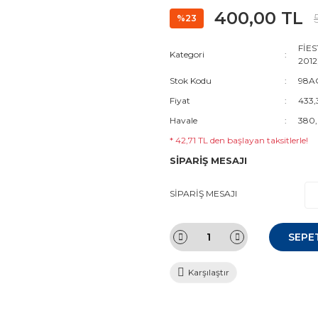
400,00 TL
%23
FİES
Kategori
2012
Stok Kodu
98AG
Fiyat
433,
Havale
380,
* 42,71 TL den başlayan taksitlerle!
SİPARİŞ MESAJI
SİPARİŞ MESAJI
SEPE
Karşılaştır