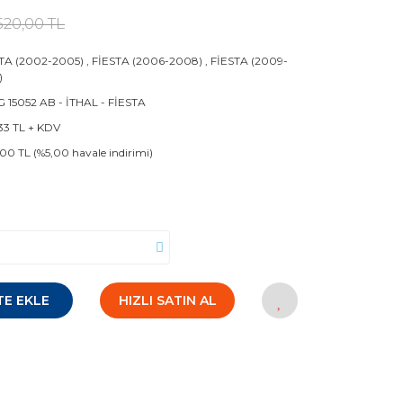
520,00 TL
TA (2002-2005)
,
FİESTA (2006-2008)
,
FİESTA (2009-
)
 15052 AB - İTHAL - FİESTA
33 TL + KDV
00 TL (%5,00 havale indirimi)
TE EKLE
HIZLI SATIN AL