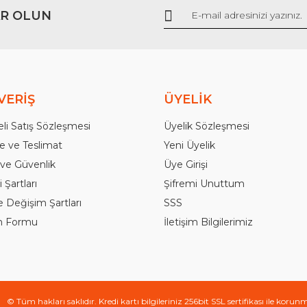
R OLUN
Gönder
VERİŞ
ÜYELİK
li Satış Sözleşmesi
Üyelik Sözleşmesi
 ve Teslimat
Yeni Üyelik
k ve Güvenlik
Üye Girişi
 Şartları
Şifremi Unuttum
e Değişim Şartları
SSS
im Formu
İletişim Bilgilerimiz
© Tüm hakları saklıdır. Kredi kartı bilgileriniz 256bit SSL sertifikası ile korun