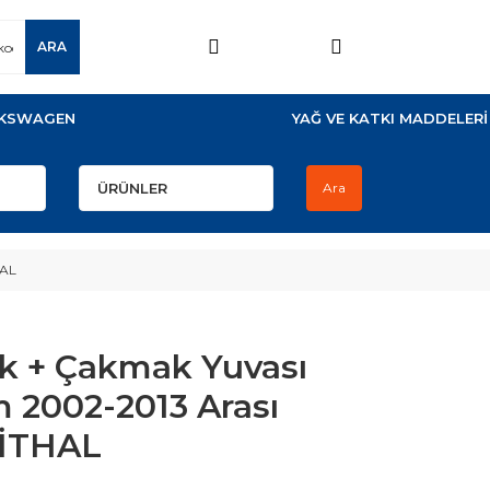
ARA
KSWAGEN
YAĞ VE KATKI MADDELERİ
Ara
HAL
k + Çakmak Yuvası
 2002-2013 Arası
 İTHAL