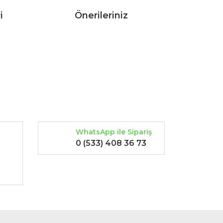
i
Önerileriniz
rak tarafımıza iletebilirsiniz.
WhatsApp ile Sipariş
0 (533) 408 36 73
-