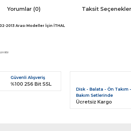
Yorumlar (0)
Taksit Seçenekler
2-2013 Arası Modeller İçin İTHAL
da ve diğer konularda yetersiz gördüğünüz noktaları öneri formunu kullana
uvası
Bu ürüne ilk yorumu siz yapın!
r.
Güvenli Alışveriş
Yorum Yaz
%100 256 Bit SSL
Disk - Balata - Ön Takım 
Bakım Setlerinde
Ücretsiz Kargo