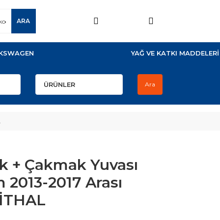
ARA
KSWAGEN
YAĞ VE KATKI MADDELERİ
Ara
L
k + Çakmak Yuvası
 2013-2017 Arası
 İTHAL