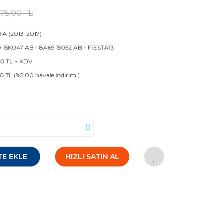
75,00 TL
TA (2013-2017)
 15K047 AB - 8A69 15052 AB - FİESTA13
50 TL + KDV
50 TL (%5,00 havale indirimi)
TE EKLE
HIZLI SATIN AL