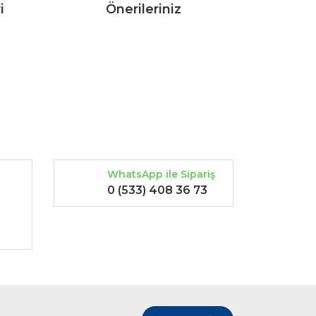
i
Önerileriniz
rak tarafımıza iletebilirsiniz.
WhatsApp ile Sipariş
0 (533) 408 36 73
-