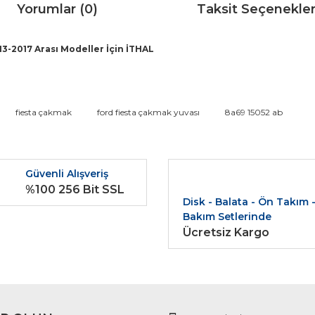
Yorumlar (0)
Taksit Seçenekler
3-2017 Arası Modeller İçin İTHAL
da ve diğer konularda yetersiz gördüğünüz noktaları öneri formunu kullana
fiesta çakmak
ford fiesta çakmak yuvası
8a69 15052 ab
Bu ürüne ilk yorumu siz yapın!
r.
Güvenli Alışveriş
Yorum Yaz
%100 256 Bit SSL
Disk - Balata - Ön Takım 
Bakım Setlerinde
Ücretsiz Kargo