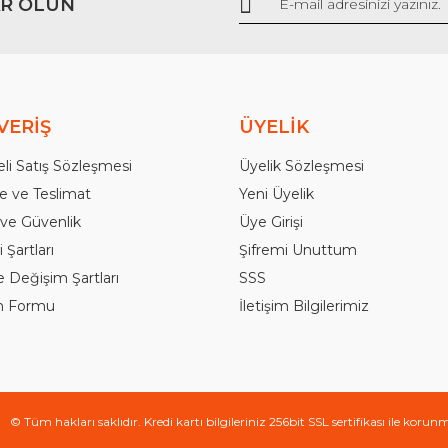
R OLUN
Gönder
VERİŞ
ÜYELİK
li Satış Sözleşmesi
Üyelik Sözleşmesi
 ve Teslimat
Yeni Üyelik
k ve Güvenlik
Üye Girişi
 Şartları
Şifremi Unuttum
e Değişim Şartları
SSS
im Formu
İletişim Bilgilerimiz
© Tüm hakları saklıdır. Kredi kartı bilgileriniz 256bit SSL sertifikası ile korun