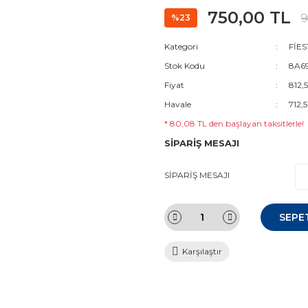
750,00 TL
9
%23
Kategori
FİES
Stok Kodu
8A69
Fiyat
812,
Havale
712,
* 80,08 TL den başlayan taksitlerle!
SİPARİŞ MESAJI
SİPARİŞ MESAJI
SEPE
Karşılaştır