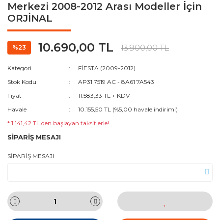
Merkezi 2008-2012 Arası Modeller İçin
ORJİNAL
10.690,00 TL
13.900,00 TL
%23
Kategori
FİESTA (2009-2012)
Stok Kodu
AP31 7519 AC - 8A61 7A543
Fiyat
11.583,33 TL + KDV
Havale
10.155,50 TL (%5,00 havale indirimi)
* 1.141,42 TL den başlayan taksitlerle!
SİPARİŞ MESAJI
SİPARİŞ MESAJI