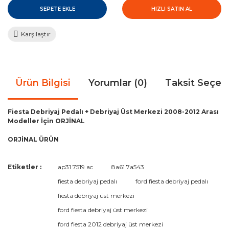
SEPETE EKLE
HIZLI SATIN AL
Karşılaştır
Ürün Bilgisi
Yorumlar (0)
Taksit Seçen
Fiesta Debriyaj Pedalı + Debriyaj Üst Merkezi 2008-2012 Arası
Modeller İçin ORJİNAL
ORJİNAL ÜRÜN
Bu ürünün fiyat bilgisi, resim, ürün açıklamalarında ve diğer
Etiketler :
ap31 7519 ac
8a61 7a543
konularda yetersiz gördüğünüz noktaları öneri formunu
Bu ürüne ilk yorumu siz yapın!
fiesta debriyaj pedalı
ford fiesta debriyaj pedalı
kullanarak tarafımıza iletebilirsiniz.
Görüş ve önerileriniz için teşekkür ederiz.
fiesta debriyaj üst merkezi
ford fiesta debriyaj üst merkezi
Yorum Yaz
Ürün resmi kalitesiz, bozuk veya görüntülenemiyor.
ford fiesta 2012 debriyaj üst merkezi