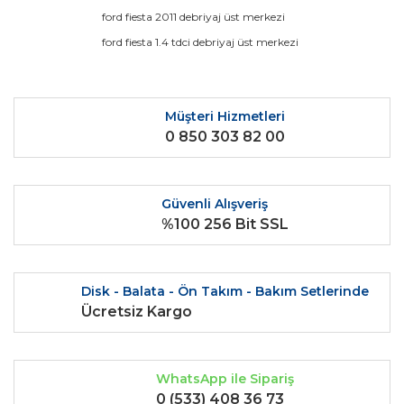
Ürün açıklamasında eksik bilgiler bulunuyor.
ford fiesta 2011 debriyaj üst merkezi
Ürün bilgilerinde hatalar bulunuyor.
ford fiesta 1.4 tdci debriyaj üst merkezi
Ürün fiyatı diğer sitelerden daha pahalı.
Bu ürüne benzer farklı alternatifler olmalı.
Müşteri Hizmetleri
0 850 303 82 00
Güvenli Alışveriş
Gönder
%100 256 Bit SSL
Disk - Balata - Ön Takım - Bakım Setlerinde
Ücretsiz Kargo
WhatsApp ile Sipariş
0 (533) 408 36 73