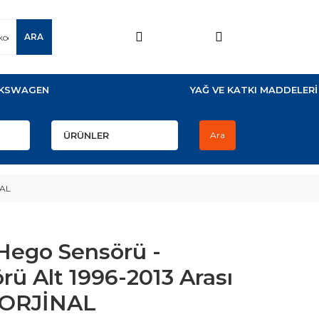
ARA
KSWAGEN
YAĞ VE KATKI MADDELERİ
Ara
NAL
 Hego Sensörü -
rü Alt 1996-2013 Arası
n ORJİNAL