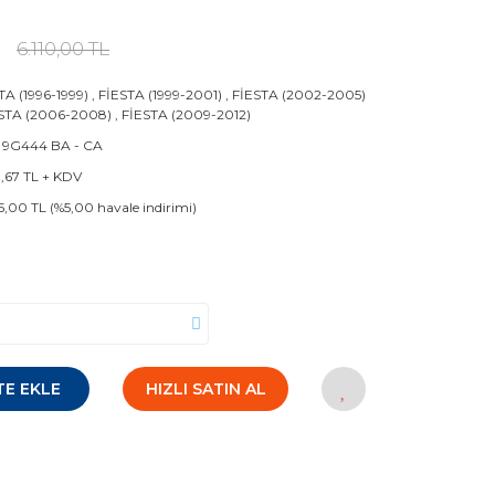
6.110,00 TL
TA (1996-1999)
,
FİESTA (1999-2001)
,
FİESTA (2002-2005)
STA (2006-2008)
,
FİESTA (2009-2012)
 9G444 BA - CA
1,67 TL + KDV
5,00 TL (%5,00 havale indirimi)
TE EKLE
HIZLI SATIN AL