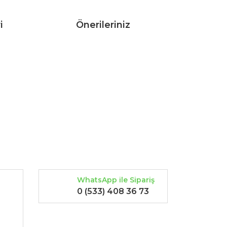
i
Önerileriniz
rak tarafımıza iletebilirsiniz.
WhatsApp ile Sipariş
0 (533) 408 36 73
-