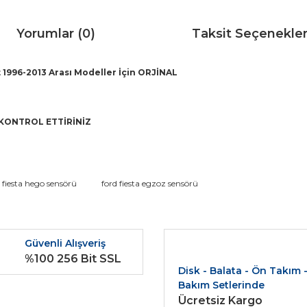
Yorumlar (0)
Taksit Seçenekler
 1996-2013 Arası Modeller İçin ORJİNAL
KONTROL ETTİRİNİZ
da ve diğer konularda yetersiz gördüğünüz noktaları öneri formunu kullana
fiesta hego sensörü
ford fiesta egzoz sensörü
Bu ürüne ilk yorumu siz yapın!
r.
Güvenli Alışveriş
Yorum Yaz
%100 256 Bit SSL
Disk - Balata - Ön Takım 
Bakım Setlerinde
Ücretsiz Kargo