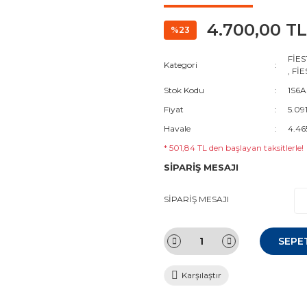
4.700,00 TL
%23
FİES
Kategori
,
FİE
Stok Kodu
1S6A
Fiyat
5.09
Havale
4.46
* 501,84 TL den başlayan taksitlerle!
SİPARİŞ MESAJI
SİPARİŞ MESAJI
SEPE
Karşılaştır