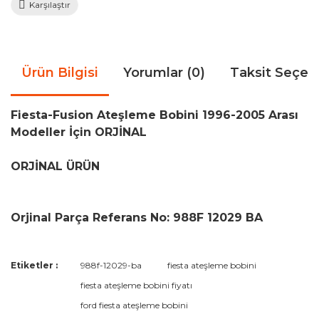
Karşılaştır
Ürün Bilgisi
Yorumlar (0)
Taksit Seçen
Fiesta-Fusion Ateşleme Bobini 1996-2005 Arası
Modeller İçin ORJİNAL
ORJİNAL ÜRÜN
Orjinal Parça Referans No: 988F 12029 BA
Bu ürünün fiyat bilgisi, resim, ürün açıklamalarında ve diğer
Etiketler :
988f-12029-ba
fiesta ateşleme bobini
konularda yetersiz gördüğünüz noktaları öneri formunu
Bu ürüne ilk yorumu siz yapın!
fiesta ateşleme bobini fiyatı
kullanarak tarafımıza iletebilirsiniz.
Görüş ve önerileriniz için teşekkür ederiz.
ford fiesta ateşleme bobini