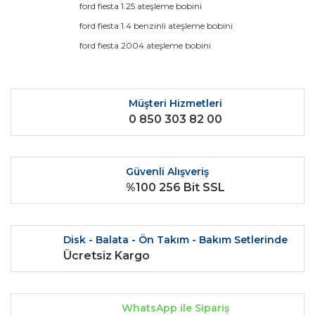
ford fiesta 1.25 ateşleme bobini
Yorum Yaz
Ürün resmi kalitesiz, bozuk veya görüntülenemiyor.
ford fiesta 1.4 benzinli ateşleme bobini
Ürün açıklamasında eksik bilgiler bulunuyor.
ford fiesta 2004 ateşleme bobini
Ürün bilgilerinde hatalar bulunuyor.
Ürün fiyatı diğer sitelerden daha pahalı.
Bu ürüne benzer farklı alternatifler olmalı.
Müşteri Hizmetleri
0 850 303 82 00
Güvenli Alışveriş
%100 256 Bit SSL
Gönder
Disk - Balata - Ön Takım - Bakım Setlerinde
Ücretsiz Kargo
WhatsApp ile Sipariş