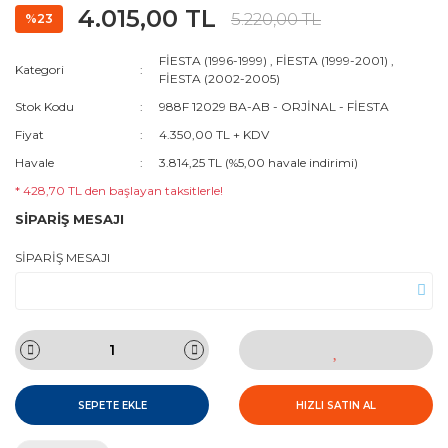
4.015,00 TL
5.220,00 TL
%23
FİESTA (1996-1999)
,
FİESTA (1999-2001)
,
Kategori
FİESTA (2002-2005)
Stok Kodu
988F 12029 BA-AB - ORJİNAL - FİESTA
Fiyat
4.350,00 TL + KDV
Havale
3.814,25 TL (%5,00 havale indirimi)
* 428,70 TL den başlayan taksitlerle!
SİPARİŞ MESAJI
SİPARİŞ MESAJI
SEPETE EKLE
HIZLI SATIN AL