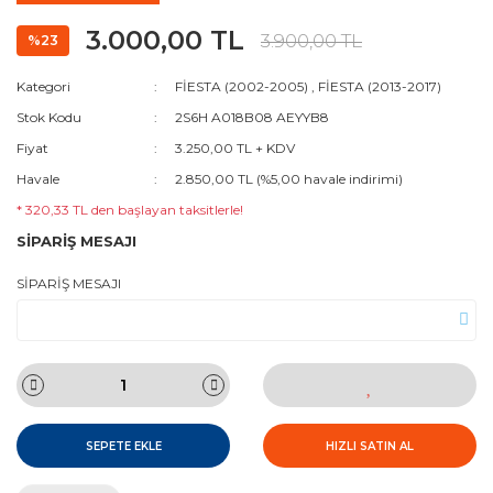
3.000,00 TL
3.900,00 TL
%23
Kategori
FİESTA (2002-2005)
,
FİESTA (2013-2017)
Stok Kodu
2S6H A018B08 AEYYB8
Fiyat
3.250,00 TL + KDV
Havale
2.850,00 TL (%5,00 havale indirimi)
* 320,33 TL den başlayan taksitlerle!
SİPARİŞ MESAJI
SİPARİŞ MESAJI
SEPETE EKLE
HIZLI SATIN AL