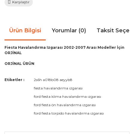
Karşılaştır
Ürün Bilgisi
Yorumlar (0)
Taksit Seçen
Fiesta Havalandırma Izgarası 2002-2007 Arası Modeller İçin
ORJİNAL
ORJİNAL ÜRÜN
Bu ürünün fiyat bilgisi, resim, ürün açıklamalarında ve diğer
Etiketler :
2s6h a018b08 aeyyb8
konularda yetersiz gördüğünüz noktaları öneri formunu
Bu ürüne ilk yorumu siz yapın!
fiesta havalandırma ızgarası
kullanarak tarafımıza iletebilirsiniz.
Görüş ve önerileriniz için teşekkür ederiz.
ford fiesta klima havalandırma ızgarası
ford fiesta ön havalandırma ızgarası
Yorum Yaz
Ürün resmi kalitesiz, bozuk veya görüntülenemiyor.
ford fiesta torpido havalandırma ızgarası
Ürün açıklamasında eksik bilgiler bulunuyor.
Ürün bilgilerinde hatalar bulunuyor.