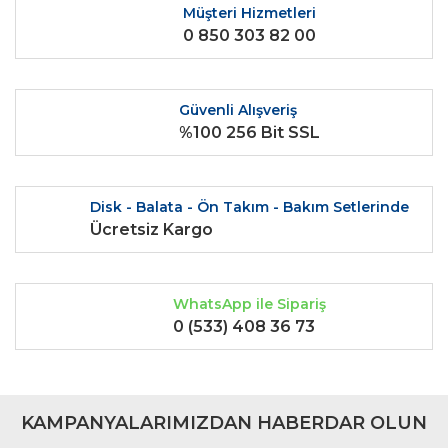
Ürün fiyatı diğer sitelerden daha pahalı.
Müşteri Hizmetleri
0 850 303 82 00
Bu ürüne benzer farklı alternatifler olmalı.
Güvenli Alışveriş
%100 256 Bit SSL
Gönder
Disk - Balata - Ön Takım - Bakım Setlerinde
Ücretsiz Kargo
WhatsApp ile Sipariş
0 (533) 408 36 73
KAMPANYALARIMIZDAN HABERDAR OLUN