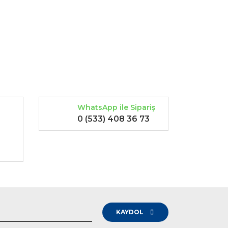
rak tarafımıza iletebilirsiniz.
WhatsApp ile Sipariş
0 (533) 408 36 73
-
KAYDOL