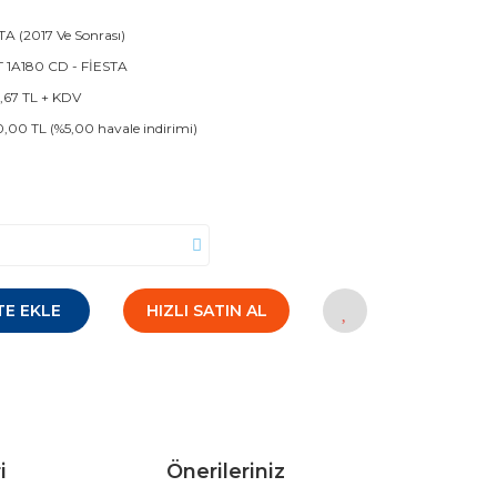
TA (2017 Ve Sonrası)
 1A180 CD - FİESTA
6,67 TL + KDV
0,00 TL (%5,00 havale indirimi)
TE EKLE
HIZLI SATIN AL
i
Önerileriniz