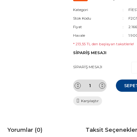
Kategori
FİES
Stok Kodu
F2GT
Fiyat
2.16
Havale
1.90
* 213,55 TL den başlayan taksitlerle!
SİPARİŞ MESAJI
SİPARİŞ MESAJI
SEPE
Karşılaştır
Yorumlar (0)
Taksit Seçenekler