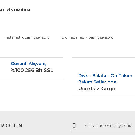
ler İçin ORJİNAL
da ve diğer konularda yetersiz gördüğünüz noktaları öneri formunu kullana
fiesta lastik basınç sensörü
ford fiesta lastik basınç sensörü
Bu ürüne ilk yorumu siz yapın!
r.
Güvenli Alışveriş
Yorum Yaz
%100 256 Bit SSL
Disk - Balata - Ön Takım 
Bakım Setlerinde
Ücretsiz Kargo
R OLUN
Gönder