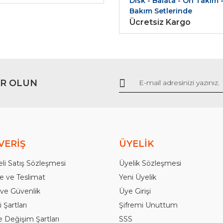
Disk - Balata - Ön Takım 
Bakım Setlerinde
Ücretsiz Kargo
R OLUN
Gönder
VERİŞ
ÜYELİK
li Satış Sözleşmesi
Üyelik Sözleşmesi
 ve Teslimat
Yeni Üyelik
k ve Güvenlik
Üye Girişi
 Şartları
Şifremi Unuttum
e Değişim Şartları
SSS