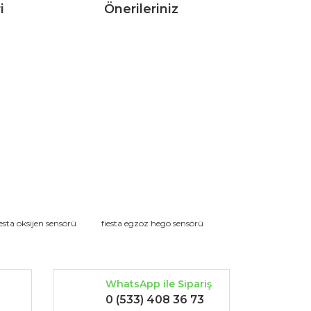
i
Önerileriniz
rak tarafımıza iletebilirsiniz.
iesta oksijen sensörü
fiesta egzoz hego sensörü
WhatsApp ile Sipariş
0 (533) 408 36 73