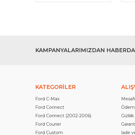
Ürün fiyatı diğer sitelerden daha pahalı.
Bu ürüne benzer farklı alternatifler olmalı.
KAMPANYALARIMIZDAN HABERDA
KATEGORİLER
ALIŞ
Ford C-Max
Mesafe
Ford Connect
Ödeme
Ford Connect (2002-2006)
Gizlili
Ford Courier
Garanti
Ford Custom
İade v