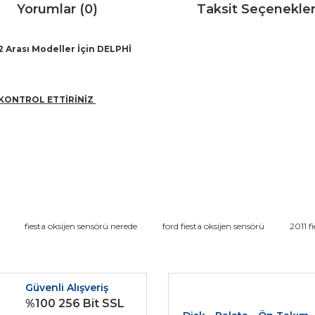
Yorumlar (0)
Taksit Seçenekler
2 Arası Modeller İçin DELPHİ
KONTROL ETTİRİNİZ
da ve diğer konularda yetersiz gördüğünüz noktaları öneri formunu kullana
fiesta oksijen sensörü nerede
ford fiesta oksijen sensörü
2011 f
Bu ürüne ilk yorumu siz yapın!
r.
Güvenli Alışveriş
Yorum Yaz
%100 256 Bit SSL