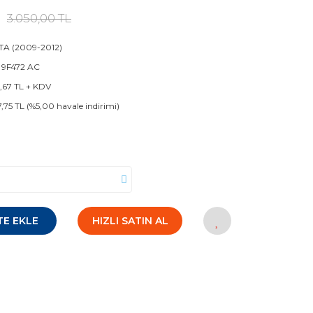
3.050,00 TL
TA (2009-2012)
 9F472 AC
1,67 TL + KDV
7,75 TL (%5,00 havale indirimi)
TE EKLE
HIZLI SATIN AL