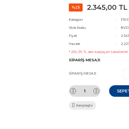
2.345,00 TL
%23
Kategori
FİES
Stok Kodu
8V21
Fiyat
2.54
Havale
2.22
* 250,39 TL den başlayan taksitlerle!
SİPARİŞ MESAJI
SİPARİŞ MESAJI
SEPE
Karşılaştır