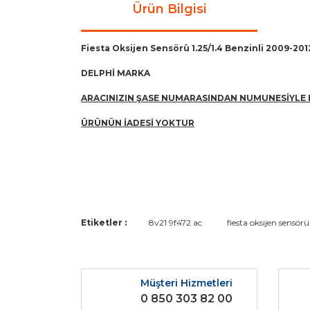
Ürün Bilgisi
Fiesta Oksijen Sensörü 1.25/1.4 Benzinli 2009-201
DELPHİ MARKA
ARACINIZIN ŞASE NUMARASINDAN NUMUNESİYLE 
ÜRÜNÜN İADESİ YOKTUR
Bu ürünün fiyat bilgisi, resim, ürün açıklamaların
Etiketler :
8v21 9f472 ac
fiesta oksijen sensörü
Görüş ve önerileriniz için teşekkür ederiz.
Ürün resmi kalitesiz, bozuk veya görüntülenemiyo
Müşteri Hizmetleri
Ürün açıklamasında eksik bilgiler bulunuyor.
0 850 303 82 00
Ürün bilgilerinde hatalar bulunuyor.