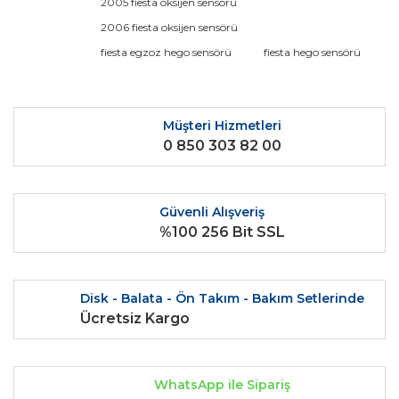
2005 fiesta oksijen sensörü
Ürün açıklamasında eksik bilgiler bulunuyor.
2006 fiesta oksijen sensörü
Ürün bilgilerinde hatalar bulunuyor.
fiesta egzoz hego sensörü
fiesta hego sensörü
Ürün fiyatı diğer sitelerden daha pahalı.
Bu ürüne benzer farklı alternatifler olmalı.
Müşteri Hizmetleri
0 850 303 82 00
Güvenli Alışveriş
Gönder
%100 256 Bit SSL
Disk - Balata - Ön Takım - Bakım Setlerinde
Ücretsiz Kargo
WhatsApp ile Sipariş