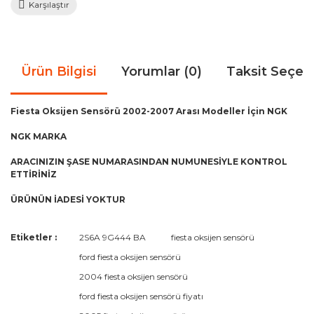
Karşılaştır
Ürün Bilgisi
Yorumlar (0)
Taksit Seçen
Fiesta Oksijen Sensörü 2002-2007 Arası Modeller İçin NGK
NGK MARKA
ARACINIZIN ŞASE NUMARASINDAN NUMUNESİYLE KONTROL
ETTİRİNİZ
ÜRÜNÜN İADESİ YOKTUR
Bu ürünün fiyat bilgisi, resim, ürün açıklamalarında ve diğer
Etiketler :
2S6A 9G444 BA
fiesta oksijen sensörü
konularda yetersiz gördüğünüz noktaları öneri formunu
Bu ürüne ilk yorumu siz yapın!
ford fiesta oksijen sensörü
kullanarak tarafımıza iletebilirsiniz.
Görüş ve önerileriniz için teşekkür ederiz.
2004 fiesta oksijen sensörü
ford fiesta oksijen sensörü fiyatı
Yorum Yaz
Ürün resmi kalitesiz, bozuk veya görüntülenemiyor.