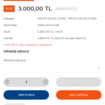
3.000,00 TL
3.900,00 TL
%23
Kategori
FİESTA (2002-2005)
,
FİESTA (2006-2008)
Stok Kodu
2S6A 9G444 BA
Fiyat
3.250,00 TL + KDV
Havale
2.850,00 TL (%5,00 havale indirimi)
* 320,33 TL den başlayan taksitlerle!
SİPARİŞ MESAJI
SİPARİŞ MESAJI
SEPETE EKLE
HIZLI SATIN AL