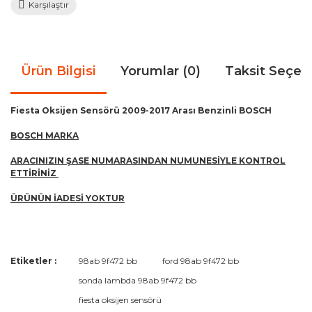
Karşılaştır
Ürün Bilgisi
Yorumlar (0)
Taksit Seçen
Fiesta Oksijen Sensörü 2009-2017 Arası Benzinli BOSCH
BOSCH MARKA
ARACINIZIN ŞASE NUMARASINDAN NUMUNESİYLE KONTROL
ETTİRİNİZ
ÜRÜNÜN İADESİ YOKTUR
Bu ürünün fiyat bilgisi, resim, ürün açıklamalarında ve diğer
Etiketler :
98ab 9f472 bb
ford 98ab 9f472 bb
konularda yetersiz gördüğünüz noktaları öneri formunu
Bu ürüne ilk yorumu siz yapın!
sonda lambda 98ab 9f472 bb
kullanarak tarafımıza iletebilirsiniz.
Görüş ve önerileriniz için teşekkür ederiz.
fiesta oksijen sensörü