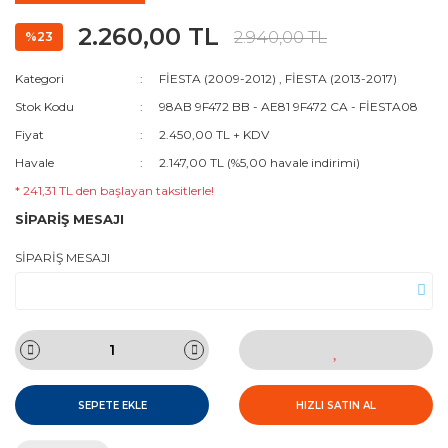
2.260,00 TL
2.940,00 TL
%23
Kategori
FİESTA (2009-2012)
,
FİESTA (2013-2017)
Stok Kodu
98AB 9F472 BB - AE81 9F472 CA - FİESTA08
Fiyat
2.450,00 TL + KDV
Havale
2.147,00 TL (%5,00 havale indirimi)
* 241,31 TL den başlayan taksitlerle!
SİPARİŞ MESAJI
SİPARİŞ MESAJI
SEPETE EKLE
HIZLI SATIN AL