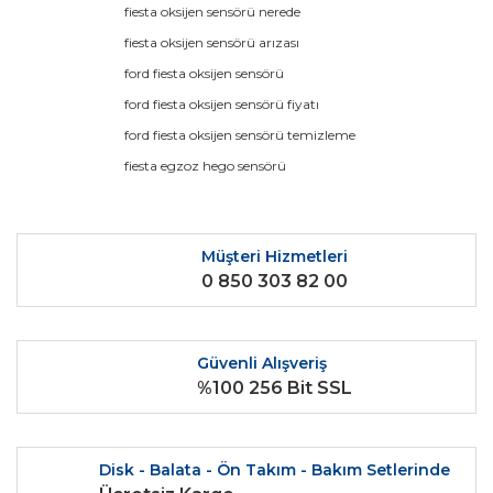
fiesta oksijen sensörü nerede
Yorum Yaz
Ürün resmi kalitesiz, bozuk veya görüntülenemiyor.
fiesta oksijen sensörü arızası
Ürün açıklamasında eksik bilgiler bulunuyor.
ford fiesta oksijen sensörü
Ürün bilgilerinde hatalar bulunuyor.
ford fiesta oksijen sensörü fiyatı
Ürün fiyatı diğer sitelerden daha pahalı.
ford fiesta oksijen sensörü temizleme
Bu ürüne benzer farklı alternatifler olmalı.
fiesta egzoz hego sensörü
Müşteri Hizmetleri
0 850 303 82 00
Gönder
Güvenli Alışveriş
%100 256 Bit SSL
Disk - Balata - Ön Takım - Bakım Setlerinde