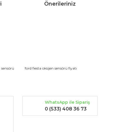
i
Önerileriniz
rak tarafımıza iletebilirsiniz.
n sensörü
ford fiesta oksijen sensörü fiyatı
WhatsApp ile Sipariş
0 (533) 408 36 73
-