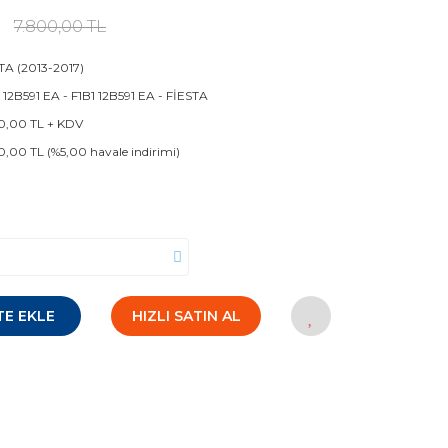
7.800,00 TL
TA (2013-2017)
 12B591 EA - F1B1 12B591 EA - FİESTA
0,00 TL + KDV
0,00 TL (%5,00 havale indirimi)
TE EKLE
HIZLI SATIN AL