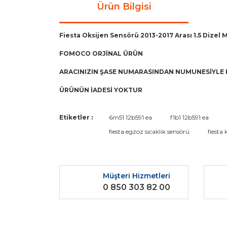
Ürün Bilgisi
Fiesta Oksijen Sensörü 2013-2017 Arası 1.5 Dizel 
FOMOCO ORJİNAL ÜRÜN
ARACINIZIN ŞASE NUMARASINDAN NUMUNESİYLE 
ÜRÜNÜN İADESİ YOKTUR
Bu ürünün fiyat bilgisi, resim, ürün açıklamaların
Etiketler :
6m51 12b591 ea
f1b1 12b591 ea
Görüş ve önerileriniz için teşekkür ederiz.
fiesta egzoz sıcaklık sensörü
fiesta 
Ürün resmi kalitesiz, bozuk veya görüntülenemiyo
Ürün açıklamasında eksik bilgiler bulunuyor.
Müşteri Hizmetleri
Ürün bilgilerinde hatalar bulunuyor.
0 850 303 82 00
Ürün fiyatı diğer sitelerden daha pahalı.
Bu ürüne benzer farklı alternatifler olmalı.