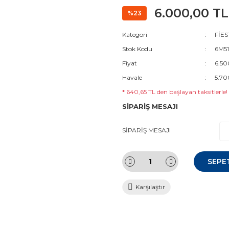
6.000,00 TL
%23
Kategori
FİES
Stok Kodu
6M51
Fiyat
6.50
Havale
5.70
* 640,65 TL den başlayan taksitlerle!
SİPARİŞ MESAJI
SİPARİŞ MESAJI
SEPE
Karşılaştır