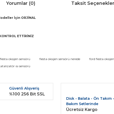
Yorumlar (0)
Taksit Seçenekler
Modeller İçin ORJİNAL
KONTROL ETTİRİNİZ
da ve diğer konularda yetersiz gördüğünüz noktaları öneri formunu kullana
fiesta oksijen sensörü
fiesta oksijen sensörü nerede
ford fiesta oksije
Bu ürüne ilk yorumu siz yapın!
katalizatör ısı sensörü
r.
Yorum Yaz
Güvenli Alışveriş
%100 256 Bit SSL
Disk - Balata - Ön Takım 
Bakım Setlerinde
Ücretsiz Kargo