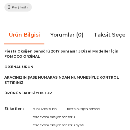
Karşılaştır
Ürün Bilgisi
Yorumlar (0)
Taksit Seçen
Fiesta Oksijen Sensörü 2017 Sonrası 1.5 Dizel Modeller İçin
FOMOCO ORJİNAL
ORJİNAL ÜRÜN
ARACINIZIN ŞASE NUMARASINDAN NUMUNESİYLE KONTROL
ETTİRİNİZ
ÜRÜNÜN İADESİ YOKTUR
Bu ürünün fiyat bilgisi, resim, ürün açıklamalarında ve diğer
Etiketler :
h1b1 12b591 bb
fiesta oksijen sensörü
konularda yetersiz gördüğünüz noktaları öneri formunu
Bu ürüne ilk yorumu siz yapın!
ford fiesta oksijen sensörü
kullanarak tarafımıza iletebilirsiniz.
Görüş ve önerileriniz için teşekkür ederiz.
ford fiesta oksijen sensörü fiyatı