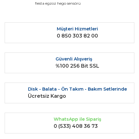
fiesta egzoz hego sensörü
Yorum Yaz
Ürün resmi kalitesiz, bozuk veya görüntülenemiyor.
Ürün açıklamasında eksik bilgiler bulunuyor.
Ürün bilgilerinde hatalar bulunuyor.
Müşteri Hizmetleri
0 850 303 82 00
Ürün fiyatı diğer sitelerden daha pahalı.
Bu ürüne benzer farklı alternatifler olmalı.
Güvenli Alışveriş
%100 256 Bit SSL
Gönder
Disk - Balata - Ön Takım - Bakım Setlerinde
Ücretsiz Kargo
WhatsApp ile Sipariş
0 (533) 408 36 73