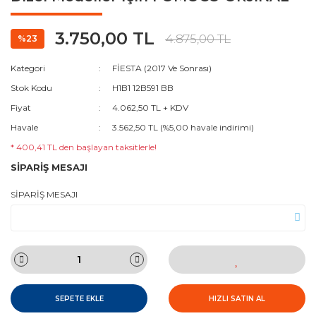
3.750,00 TL
4.875,00 TL
%23
Kategori
FİESTA (2017 Ve Sonrası)
Stok Kodu
H1B1 12B591 BB
Fiyat
4.062,50 TL + KDV
Havale
3.562,50 TL (%5,00 havale indirimi)
* 400,41 TL den başlayan taksitlerle!
SİPARİŞ MESAJI
SİPARİŞ MESAJI
SEPETE EKLE
HIZLI SATIN AL