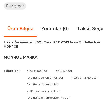
Karşılaştır
Ürün Bilgisi
Yorumlar (0)
Taksit Seçen
Fiesta Ön Amortisör SOL Taraf 2013-2017 Arası Modeller İçin
MONROE
MONROE MARKA
Bu ürünün fiyat bilgisi, resim, ürün açıklamalarında ve diğer
Etiketler :
c1bc 18k001 cd
ey16 18k001
konularda yetersiz gördüğünüz noktaları öneri formunu
Bu ürüne ilk yorumu siz yapın!
ford fiesta sol ön amortisör
fiesta ön amortisör
kullanarak tarafımıza iletebilirsiniz.
Görüş ve önerileriniz için teşekkür ederiz.
ford fiesta ön amortisör
2014 fiesta ön amortisör
Yorum Yaz
Ürün resmi kalitesiz, bozuk veya görüntülenemiyor.
ford fiesta ön amortisör fiyatları
Ürün açıklamasında eksik bilgiler bulunuyor.