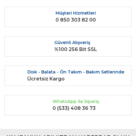
Ürün bilgilerinde hatalar bulunuyor.
Ürün fiyatı diğer sitelerden daha pahalı.
Müşteri Hizmetleri
0 850 303 82 00
Bu ürüne benzer farklı alternatifler olmalı.
Güvenli Alışveriş
%100 256 Bit SSL
Gönder
Disk - Balata - Ön Takım - Bakım Setlerinde
Ücretsiz Kargo
WhatsApp ile Sipariş
0 (533) 408 36 73