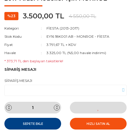
3.500,00 TL
4.550,00 TL
%23
Kategori
FİESTA (2013-2017)
Stok Kodu
EY16 18K001 AB - MONROE - FİESTA
Fiyat
3.791,67 TL + KDV
Havale
3.325,00 TL (%5,00 havale indirimi)
* 373,71 TL den başlayan taksitlerle!
SİPARİŞ MESAJI
SİPARİŞ MESAJI
SEPETE EKLE
HIZLI SATIN AL