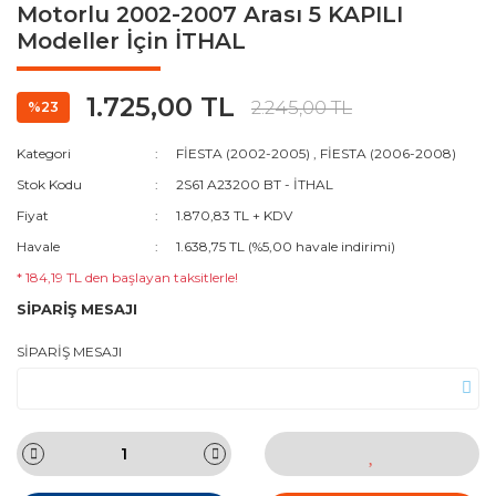
Motorlu 2002-2007 Arası 5 KAPILI
Modeller İçin İTHAL
1.725,00 TL
2.245,00 TL
%23
Kategori
FİESTA (2002-2005)
,
FİESTA (2006-2008)
Stok Kodu
2S61 A23200 BT - İTHAL
Fiyat
1.870,83 TL + KDV
Havale
1.638,75 TL (%5,00 havale indirimi)
* 184,19 TL den başlayan taksitlerle!
SİPARİŞ MESAJI
SİPARİŞ MESAJI