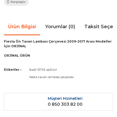
Karşılaştır
Ürün Bilgisi
Yorumlar (0)
Taksit Seçen
Fiesta Ön Tavan Lambası Çerçevesi 2009-2017 Arası Modeller
İçin ORJİNAL
ORJİNAL ÜRÜN
Bu ürünün fiyat bilgisi, resim, ürün açıklamalarında ve diğer
Etiketler :
8a61 13733 ab34x1
konularda yetersiz gördüğünüz noktaları öneri formunu
Bu ürüne ilk yorumu siz yapın!
fiesta tavan lambası çerçevesi
kullanarak tarafımıza iletebilirsiniz.
Görüş ve önerileriniz için teşekkür ederiz.
Yorum Yaz
Ürün resmi kalitesiz, bozuk veya görüntülenemiyor.
Müşteri Hizmetleri
0 850 303 82 00
Ürün açıklamasında eksik bilgiler bulunuyor.
Ürün bilgilerinde hatalar bulunuyor.