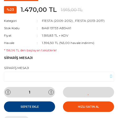
1.470,00 TL
1.915,00 TL
%23
Kategori
FİESTA (2009-2012)
,
FİESTA (2013-2017)
Stok Kodu
8A61 13733 AB34X1
Fiyat
1.595,83 TL + KDV
Havale
1.396,50 TL (%5,00 havale indirimi)
* 156,96 TL den başlayan taksitlerle!
SİPARİŞ MESAJI
SİPARİŞ MESAJI
SEPETE EKLE
HIZLI SATIN AL