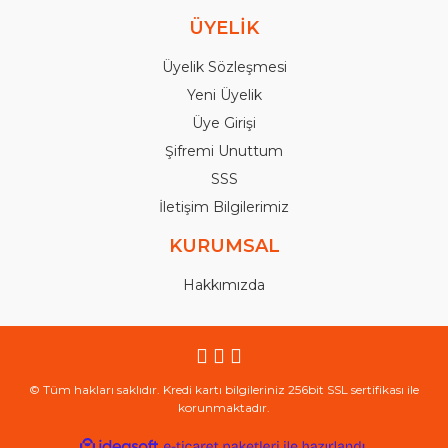
ÜYELİK
Üyelik Sözleşmesi
Yeni Üyelik
Üye Girişi
Şifremi Unuttum
SSS
İletişim Bilgilerimiz
KURUMSAL
Hakkımızda
© Tüm hakları saklıdır. Kredi kartı bilgileriniz 256bit SSL sertifikası ile
korunmaktadır.
ile
ideasoft
e-