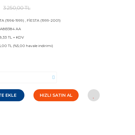
3.250,00 TL
TA (1996-1999)
,
FİESTA (1999-2001)
 A8B384 AA
8,33 TL + KDV
5,00 TL (%5,00 havale indirimi)
TE EKLE
HIZLI SATIN AL