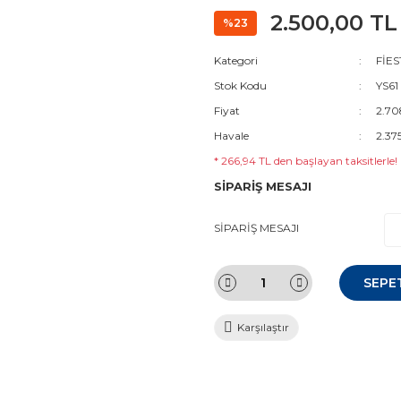
2.500,00 TL
%23
Kategori
FİES
Stok Kodu
YS61
Fiyat
2.70
Havale
2.37
* 266,94 TL den başlayan taksitlerle!
SİPARİŞ MESAJI
SİPARİŞ MESAJI
SEPE
Karşılaştır