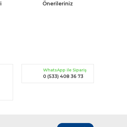
i
Önerileriniz
rak tarafımıza iletebilirsiniz.
WhatsApp ile Sipariş
0 (533) 408 36 73
-