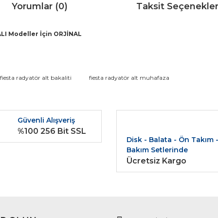
Yorumlar (0)
Taksit Seçenekler
ALI Modeller İçin ORJİNAL
da ve diğer konularda yetersiz gördüğünüz noktaları öneri formunu kullana
fiesta radyatör alt bakaliti
fiesta radyatör alt muhafaza
Bu ürüne ilk yorumu siz yapın!
r.
Güvenli Alışveriş
Yorum Yaz
%100 256 Bit SSL
Disk - Balata - Ön Takım 
Bakım Setlerinde
Ücretsiz Kargo