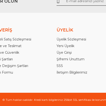
R OLUN
Gönder
VERİŞ
ÜYELİK
li Satış Sözleşmesi
Üyelik Sözleşmesi
 ve Teslimat
Yeni Üyelik
k ve Güvenlik
Üye Girişi
 Şartları
Şifremi Unuttum
e Değişim Şartları
SSS
im Formu
İletişim Bilgilerimiz
© Tüm hakları saklıdır. Kredi kartı bilgileriniz 256bit SSL sertifikası ile korun