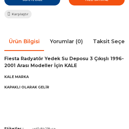
Karşılaştır
Ürün Bilgisi
Yorumlar (0)
Taksit Seçen
Fiesta Radyatör Yedek Su Deposu 3 Çıkışlı 1996-
2001 Arası Modeller İçin KALE
KALE MARKA
KAPAKLI OLARAK GELİR
Bu ürünün fiyat bilgisi, resim, ürün açıklamalarında ve diğer
Etiketler :
ys61-8k218-ca