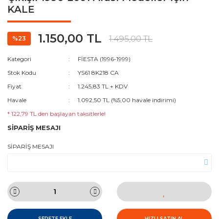
KALE
1.150,00 TL
1.495,00 TL
%23
Kategori
FİESTA (1996-1999)
Stok Kodu
YS61 8K218 CA
Fiyat
1.245,83 TL + KDV
Havale
1.092,50 TL (%5,00 havale indirimi)
* 122,79 TL den başlayan taksitlerle!
SİPARİŞ MESAJI
SİPARİŞ MESAJI
SEPETE EKLE
HIZLI SATIN AL