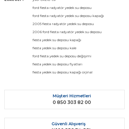
konularda yetersiz gördüğünüz noktaları öneri formunu
Bu ürüne ilk yorumu siz yapın!
ford fiesta radyatör yedek su deposu
kullanarak tarafımıza iletebilirsiniz.
Görüş ve önerileriniz için teşekkür ederiz.
ford fiesta radyatör yedek su deposu kapağı
2005 fiesta radyatör yedek su deposu
Yorum Yaz
Ürün resmi kalitesiz, bozuk veya görüntülenemiyor.
2006 ford fiesta radyatör yedek su deposu
Ürün açıklamasında eksik bilgiler bulunuyor.
fiesta yedek su deposu kapağı
Ürün bilgilerinde hatalar bulunuyor.
fiesta yedek su deposu kale
Ürün fiyatı diğer sitelerden daha pahalı.
ford fiesta yedek su deposu değişimi
Bu ürüne benzer farklı alternatifler olmalı.
fiesta yedek su deposu fiyatları
fiesta yedek su deposu kapağı orjinal
Müşteri Hizmetleri
Gönder
0 850 303 82 00
Güvenli Alışveriş