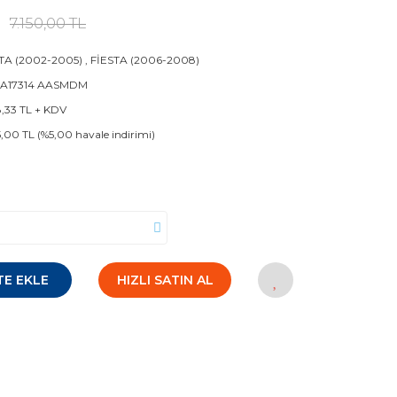
7.150,00 TL
TA (2002-2005)
,
FİESTA (2006-2008)
1 A17314 AASMDM
8,33 TL + KDV
5,00 TL (%5,00 havale indirimi)
TE EKLE
HIZLI SATIN AL