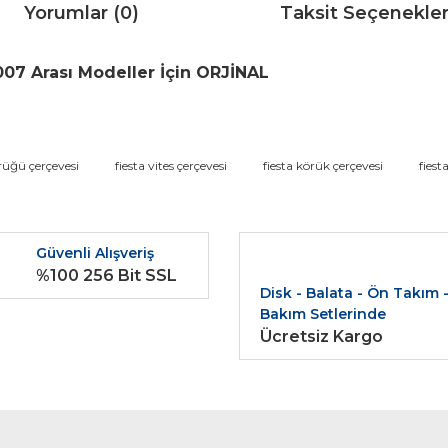
Yorumlar (0)
Taksit Seçenekler
007 Arası Modeller İçin ORJİNAL
da ve diğer konularda yetersiz gördüğünüz noktaları öneri formunu kullana
örüğü çerçevesi
fiesta vites çerçevesi
fiesta körük çerçevesi
fiest
Bu ürüne ilk yorumu siz yapın!
r.
Güvenli Alışveriş
Yorum Yaz
%100 256 Bit SSL
Disk - Balata - Ön Takım 
Bakım Setlerinde
Ücretsiz Kargo