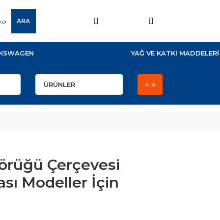
ARA
KSWAGEN
YAĞ VE KATKI MADDELERİ
Ara
Körüğü Çerçevesi
sı Modeller İçin