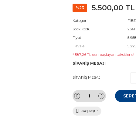
5.500,00 TL
%23
Kategori
FİES
Stok Kodu
2S6
Fiyat
5.95
Havale
5.22
* 587,26 TL den başlayan taksitlerle!
SİPARİŞ MESAJI
SİPARİŞ MESAJI
SEPE
Karşılaştır