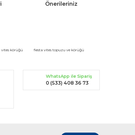
i
Önerileriniz
rak tarafımıza iletebilirsiniz.
a vites körüğü
fiesta vites topuzu ve körüğü
WhatsApp ile Sipariş
0 (533) 408 36 73
-