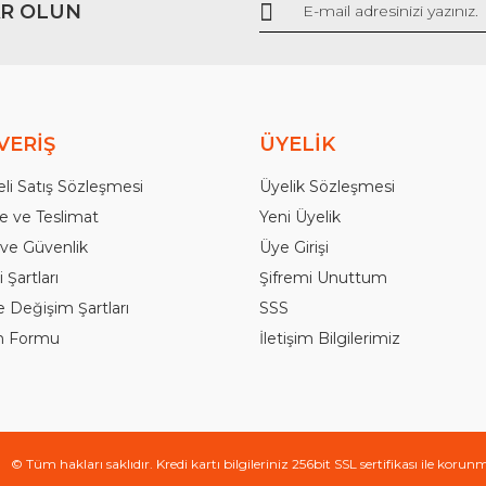
R OLUN
Gönder
VERİŞ
ÜYELİK
li Satış Sözleşmesi
Üyelik Sözleşmesi
 ve Teslimat
Yeni Üyelik
k ve Güvenlik
Üye Girişi
 Şartları
Şifremi Unuttum
e Değişim Şartları
SSS
im Formu
İletişim Bilgilerimiz
© Tüm hakları saklıdır. Kredi kartı bilgileriniz 256bit SSL sertifikası ile korun