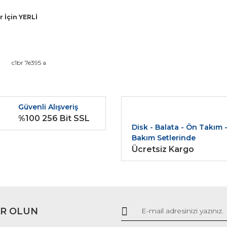
r İçin YERLİ
da ve diğer konularda yetersiz gördüğünüz noktaları öneri formunu kullana
c1br 7e395 a
Bu ürüne ilk yorumu siz yapın!
r.
Güvenli Alışveriş
Yorum Yaz
%100 256 Bit SSL
Disk - Balata - Ön Takım 
Bakım Setlerinde
Ücretsiz Kargo
R OLUN
Gönder