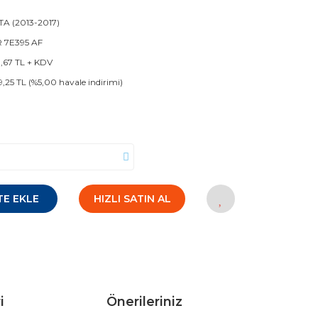
TA (2013-2017)
 7E395 AF
1,67 TL + KDV
9,25 TL (%5,00 havale indirimi)
TE EKLE
HIZLI SATIN AL
i
Önerileriniz