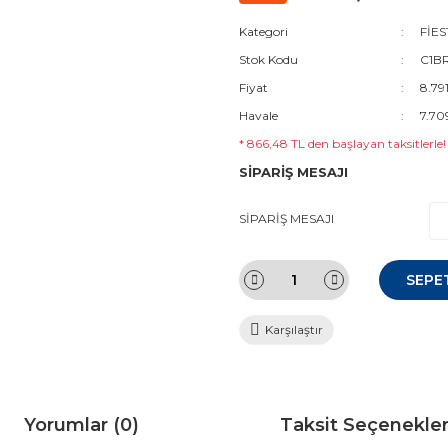
Kategori
FİES
Stok Kodu
C1BR
Fiyat
8.79
Havale
7.70
* 866,48 TL den başlayan taksitlerle!
SİPARİŞ MESAJI
SİPARİŞ MESAJI
SEPE
Karşılaştır
Yorumlar (0)
Taksit Seçenekler