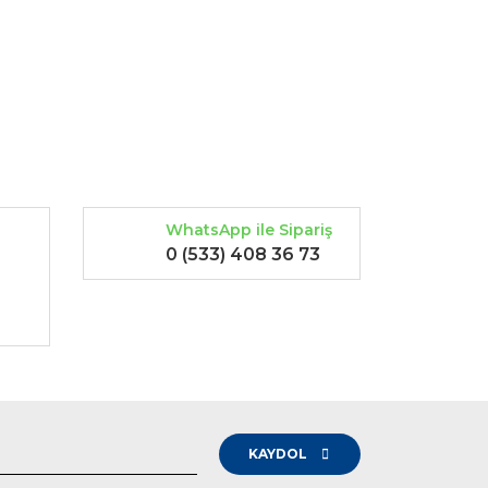
rak tarafımıza iletebilirsiniz.
WhatsApp ile Sipariş
0 (533) 408 36 73
-
KAYDOL