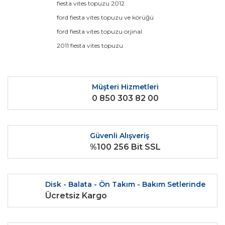
fiesta vites topuzu 2012
Ürün bilgilerinde hatalar bulunuyor.
ford fiesta vites topuzu ve körüğü
Ürün fiyatı diğer sitelerden daha pahalı.
ford fiesta vites topuzu orjinal
Bu ürüne benzer farklı alternatifler olmalı.
2011 fiesta vites topuzu
Müşteri Hizmetleri
0 850 303 82 00
Gönder
Güvenli Alışveriş
%100 256 Bit SSL
Disk - Balata - Ön Takım - Bakım Setlerinde
Ücretsiz Kargo