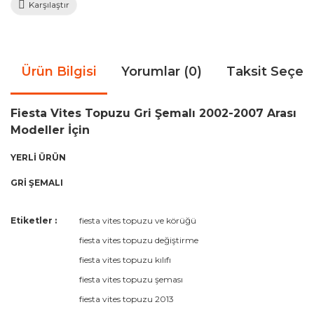
Karşılaştır
Ürün Bilgisi
Yorumlar (0)
Taksit Seçen
Fiesta Vites Topuzu Gri Şemalı 2002-2007 Arası
Modeller İçin
YERLİ ÜRÜN
GRİ ŞEMALI
Bu ürünün fiyat bilgisi, resim, ürün açıklamalarında ve diğer
Etiketler :
fiesta vites topuzu ve körüğü
konularda yetersiz gördüğünüz noktaları öneri formunu
Bu ürüne ilk yorumu siz yapın!
fiesta vites topuzu değiştirme
kullanarak tarafımıza iletebilirsiniz.
Görüş ve önerileriniz için teşekkür ederiz.
fiesta vites topuzu kılıfı
fiesta vites topuzu şeması
Yorum Yaz
Ürün resmi kalitesiz, bozuk veya görüntülenemiyor.
fiesta vites topuzu 2013
Ürün açıklamasında eksik bilgiler bulunuyor.