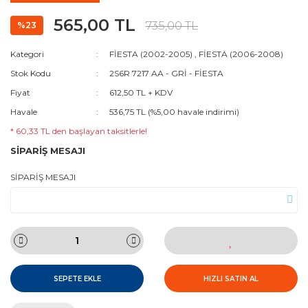
565,00 TL
735,00 TL
%23
Kategori
FİESTA (2002-2005)
,
FİESTA (2006-2008)
Stok Kodu
2S6R 7217 AA - GRİ - FİESTA
Fiyat
612,50 TL + KDV
Havale
536,75 TL (%5,00 havale indirimi)
* 60,33 TL den başlayan taksitlerle!
SİPARİŞ MESAJI
SİPARİŞ MESAJI
SEPETE EKLE
HIZLI SATIN AL