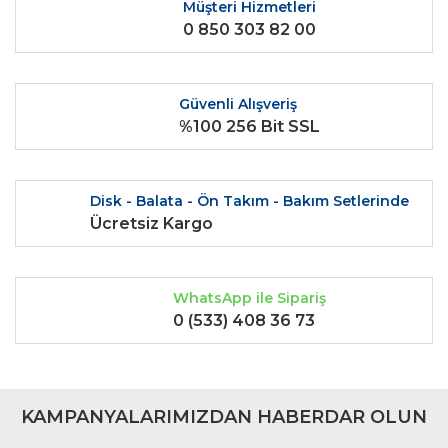
Ürün fiyatı diğer sitelerden daha pahalı.
Müşteri Hizmetleri
0 850 303 82 00
Bu ürüne benzer farklı alternatifler olmalı.
Güvenli Alışveriş
%100 256 Bit SSL
Gönder
Disk - Balata - Ön Takım - Bakım Setlerinde
Ücretsiz Kargo
WhatsApp ile Sipariş
0 (533) 408 36 73
KAMPANYALARIMIZDAN HABERDAR OLUN