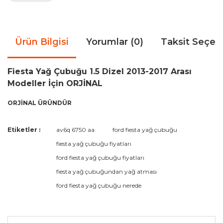
Ürün Bilgisi
Yorumlar (0)
Taksit Seçen
Fiesta Yağ Çubuğu 1.5 Dizel 2013-2017 Arası
Modeller İçin ORJİNAL
ORJİNAL ÜRÜNDÜR
Bu ürünün fiyat bilgisi, resim, ürün açıklamalarında ve diğer
Etiketler :
av6q 6750 aa
ford fiesta yağ çubuğu
konularda yetersiz gördüğünüz noktaları öneri formunu
Bu ürüne ilk yorumu siz yapın!
fiesta yağ çubuğu fiyatları
kullanarak tarafımıza iletebilirsiniz.
Görüş ve önerileriniz için teşekkür ederiz.
ford fiesta yağ çubuğu fiyatları
fiesta yağ çubuğundan yağ atması
Yorum Yaz
Ürün resmi kalitesiz, bozuk veya görüntülenemiyor.
ford fiesta yağ çubuğu nerede
Ürün açıklamasında eksik bilgiler bulunuyor.
Ürün bilgilerinde hatalar bulunuyor.