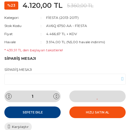
4.120,00 TL
5.360,00 TL
%23
Kategori
FİESTA (2013-2017)
Stok Kodu
AV6Q 6750 AA - FİESTA
Fiyat
4.466,67 TL + KDV
Havale
3.914,00 TL (%5,00 havale indirimi)
* 439,91 TL den başlayan taksitlerle!
SİPARİŞ MESAJI
SİPARİŞ MESAJI
SEPETE EKLE
HIZLI SATIN AL
Karşılaştır