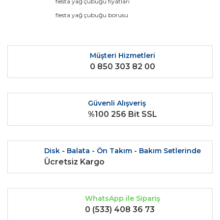
fiesta yağ çubuğu fiyatları
Ürün açıklamasında eksik bilgiler bulunuyor.
fiesta yağ çubuğu borusu
Ürün bilgilerinde hatalar bulunuyor.
Ürün fiyatı diğer sitelerden daha pahalı.
Bu ürüne benzer farklı alternatifler olmalı.
Müşteri Hizmetleri
0 850 303 82 00
Güvenli Alışveriş
%100 256 Bit SSL
Gönder
Disk - Balata - Ön Takım - Bakım Setlerinde
Ücretsiz Kargo
WhatsApp ile Sipariş
0 (533) 408 36 73