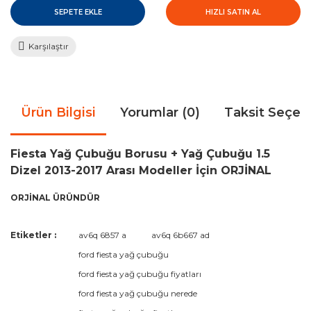
SEPETE EKLE
HIZLI SATIN AL
Karşılaştır
Ürün Bilgisi
Yorumlar (0)
Taksit Seçen
Fiesta Yağ Çubuğu Borusu + Yağ Çubuğu 1.5
Dizel 2013-2017 Arası Modeller İçin ORJİNAL
ORJİNAL ÜRÜNDÜR
Bu ürünün fiyat bilgisi, resim, ürün açıklamalarında ve diğer
Etiketler :
av6q 6857 a
av6q 6b667 ad
konularda yetersiz gördüğünüz noktaları öneri formunu
Bu ürüne ilk yorumu siz yapın!
ford fiesta yağ çubuğu
kullanarak tarafımıza iletebilirsiniz.
Görüş ve önerileriniz için teşekkür ederiz.
ford fiesta yağ çubuğu fiyatları
ford fiesta yağ çubuğu nerede
Yorum Yaz
Ürün resmi kalitesiz, bozuk veya görüntülenemiyor.