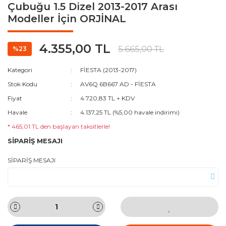
Çubuğu 1.5 Dizel 2013-2017 Arası
Modeller İçin ORJİNAL
4.355,00 TL
5.665,00 TL
%23
Kategori
FİESTA (2013-2017)
Stok Kodu
AV6Q 6B667 AD - FİESTA
Fiyat
4.720,83 TL + KDV
Havale
4.137,25 TL (%5,00 havale indirimi)
* 465,01 TL den başlayan taksitlerle!
SİPARİŞ MESAJI
SİPARİŞ MESAJI