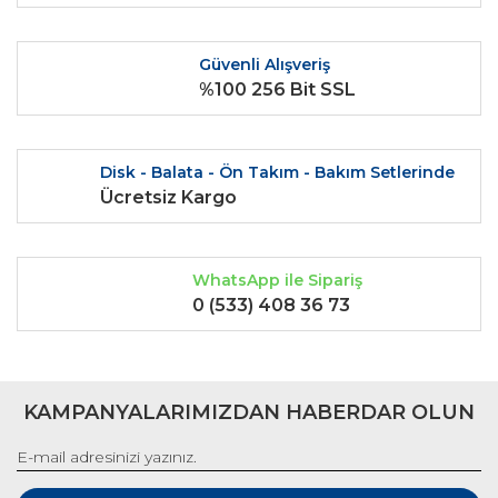
Ürün açıklamasında eksik bilgiler bulunuyor.
Ürün bilgilerinde hatalar bulunuyor.
Güvenli Alışveriş
Ürün fiyatı diğer sitelerden daha pahalı.
%100 256 Bit SSL
Bu ürüne benzer farklı alternatifler olmalı.
Disk - Balata - Ön Takım - Bakım Setlerinde
Ücretsiz Kargo
Gönder
WhatsApp ile Sipariş
0 (533) 408 36 73
KAMPANYALARIMIZDAN HABERDAR OLUN