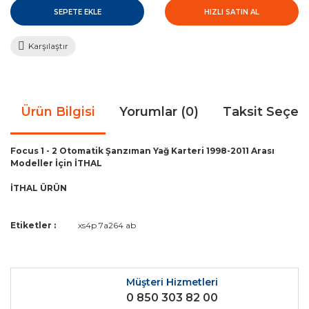
SEPETE EKLE
HIZLI SATIN AL
Karşılaştır
Ürün Bilgisi
Yorumlar (0)
Taksit Seçen
Focus 1 - 2 Otomatik Şanzıman Yağ Karteri 1998-2011 Arası
Modeller İçin İTHAL
İTHAL ÜRÜN
Bu ürünün fiyat bilgisi, resim, ürün açıklamalarında ve diğer
Etiketler :
xs4p 7a264 ab
konularda yetersiz gördüğünüz noktaları öneri formunu
Bu ürüne ilk yorumu siz yapın!
kullanarak tarafımıza iletebilirsiniz.
Görüş ve önerileriniz için teşekkür ederiz.
Müşteri Hizmetleri
Yorum Yaz
0 850 303 82 00
Ürün resmi kalitesiz, bozuk veya görüntülenemiyor.