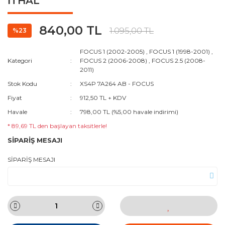
İTHAL
840,00 TL
1.095,00 TL
%23
FOCUS 1 (2002-2005)
,
FOCUS 1 (1998-2001)
,
Kategori
FOCUS 2 (2006-2008)
,
FOCUS 2.5 (2008-
2011)
Stok Kodu
XS4P 7A264 AB - FOCUS
Fiyat
912,50 TL + KDV
Havale
798,00 TL (%5,00 havale indirimi)
* 89,69 TL den başlayan taksitlerle!
SİPARİŞ MESAJI
SİPARİŞ MESAJI