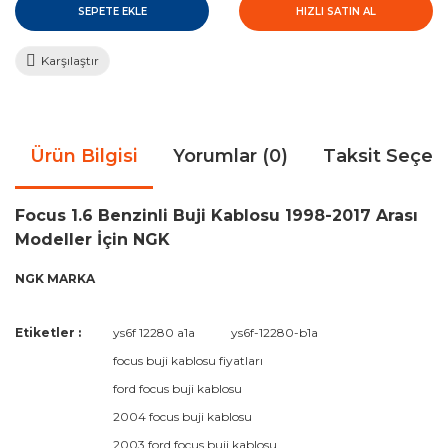
SEPETE EKLE
HIZLI SATIN AL
Karşılaştır
Ürün Bilgisi
Yorumlar (0)
Taksit Seçen
Focus 1.6 Benzinli Buji Kablosu 1998-2017 Arası
Modeller İçin NGK
NGK MARKA
Bu ürünün fiyat bilgisi, resim, ürün açıklamalarında ve diğer
Etiketler :
ys6f 12280 a1a
ys6f-12280-b1a
konularda yetersiz gördüğünüz noktaları öneri formunu
Bu ürüne ilk yorumu siz yapın!
focus buji kablosu fiyatları
kullanarak tarafımıza iletebilirsiniz.
Görüş ve önerileriniz için teşekkür ederiz.
ford focus buji kablosu
2004 focus buji kablosu
Yorum Yaz
Ürün resmi kalitesiz, bozuk veya görüntülenemiyor.
2003 ford focus buji kablosu