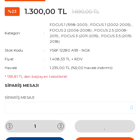
1.300,00 TL
1.690,00 TL
%23
FOCUS 1 (1998-2001)
,
FOCUS 1 (2002-2005)
,
FOCUS 2 (2006-2008)
,
FOCUS 2.5 (2008-
Kategori
2011)
,
FOCUS 3 (2011-2015)
,
FOCUS 3.5 (2015-
2018)
Stok Kodu
YS6F 12280 A1B - NGK
Fiyat
1.408,33 TL + KDV
Havale
1.235,00 TL (%5,00 havale indirimi)
* 138,81 TL den başlayan taksitlerle!
SİPARİŞ MESAJI
SİPARİŞ MESAJI