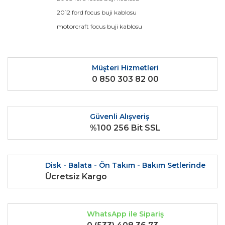
Ürün açıklamasında eksik bilgiler bulunuyor.
2012 ford focus buji kablosu
Ürün bilgilerinde hatalar bulunuyor.
motorcraft focus buji kablosu
Ürün fiyatı diğer sitelerden daha pahalı.
Bu ürüne benzer farklı alternatifler olmalı.
Müşteri Hizmetleri
0 850 303 82 00
Güvenli Alışveriş
Gönder
%100 256 Bit SSL
Disk - Balata - Ön Takım - Bakım Setlerinde
Ücretsiz Kargo
WhatsApp ile Sipariş