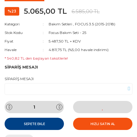
5.065,00 TL
6.585,00 TL
%23
Kategori
Bakım Setleri
,
FOCUS 3.5 (2015-2018)
Stok Kodu
Focus Bakım Seti - 25
Fiyat
5.487,50 TL + KDV
Havale
4.811,75 TL (%5,00 havale indirimi)
* 540,82 TL den başlayan taksitlerle!
SİPARİŞ MESAJI
SİPARİŞ MESAJI
SEPETE EKLE
HIZLI SATIN AL