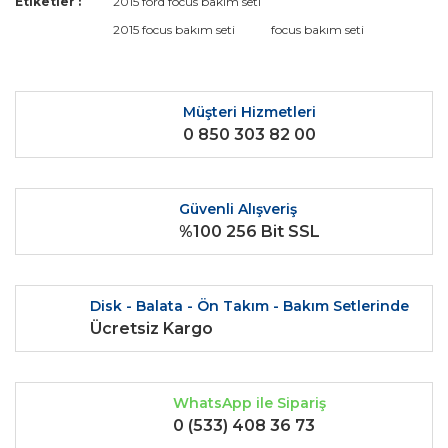
Etiketler :
2015 ford focus bakım seti
konularda yetersiz gördüğünüz noktaları öneri formunu
Bu ürüne ilk yorumu siz yapın!
2015 focus bakım seti
focus bakım seti
kullanarak tarafımıza iletebilirsiniz.
Görüş ve önerileriniz için teşekkür ederiz.
Yorum Yaz
Ürün resmi kalitesiz, bozuk veya görüntülenemiyor.
Müşteri Hizmetleri
0 850 303 82 00
Ürün açıklamasında eksik bilgiler bulunuyor.
Ürün bilgilerinde hatalar bulunuyor.
Ürün fiyatı diğer sitelerden daha pahalı.
Güvenli Alışveriş
Bu ürüne benzer farklı alternatifler olmalı.
%100 256 Bit SSL
Disk - Balata - Ön Takım - Bakım Setlerinde
Ücretsiz Kargo
Gönder
WhatsApp ile Sipariş
0 (533) 408 36 73