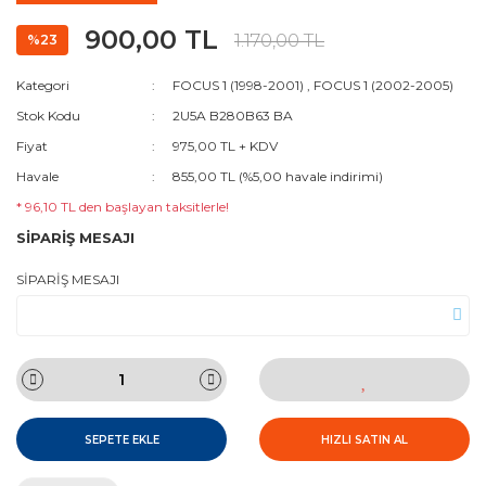
900,00 TL
1.170,00 TL
%23
Kategori
FOCUS 1 (1998-2001)
,
FOCUS 1 (2002-2005)
Stok Kodu
2U5A B280B63 BA
Fiyat
975,00 TL + KDV
Havale
855,00 TL (%5,00 havale indirimi)
* 96,10 TL den başlayan taksitlerle!
SİPARİŞ MESAJI
SİPARİŞ MESAJI
SEPETE EKLE
HIZLI SATIN AL