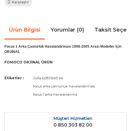
Karşılaştır
Ürün Bilgisi
Yorumlar (0)
Taksit Seçen
Focus 1 Arka Çamurluk Havalandırması 1998-2005 Arası Modeller İçin
ORJİNAL
FOMOCO ORJİNAL ÜRÜN
Bu ürünün fiyat bilgisi, resim, ürün açıklamalarında ve diğer
Etiketler :
2u5a b280b63 ba
konularda yetersiz gördüğünüz noktaları öneri formunu
Bu ürüne ilk yorumu siz yapın!
focus arka çamurluk havalandırması
kullanarak tarafımıza iletebilirsiniz.
Görüş ve önerileriniz için teşekkür ederiz.
focus 1 arka havalandırma
Yorum Yaz
Ürün resmi kalitesiz, bozuk veya görüntülenemiyor.
Ürün açıklamasında eksik bilgiler bulunuyor.
Müşteri Hizmetleri
0 850 303 82 00
Ürün bilgilerinde hatalar bulunuyor.