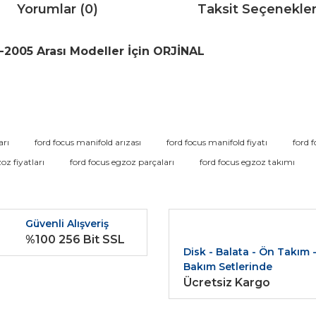
Yorumlar (0)
Taksit Seçenekler
2005 Arası Modeller İçin ORJİNAL
da ve diğer konularda yetersiz gördüğünüz noktaları öneri formunu kullana
arı
ford focus manifold arızası
ford focus manifold fiyatı
ford 
Bu ürüne ilk yorumu siz yapın!
oz fiyatları
ford focus egzoz parçaları
ford focus egzoz takımı
r.
Yorum Yaz
Güvenli Alışveriş
%100 256 Bit SSL
Disk - Balata - Ön Takım 
Bakım Setlerinde
Ücretsiz Kargo