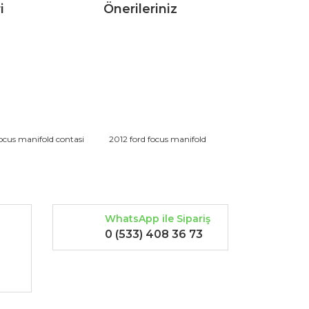
i
Önerileriniz
rak tarafımıza iletebilirsiniz.
focus manifold contasi
2012 ford focus manifold
WhatsApp ile Sipariş
0 (533) 408 36 73
-