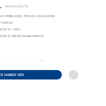
L
19.500,00 TL
S 1 (1998-2001)
,
FOCUS 1 (2002-2005)
 9431 EG
50,00 TL + KDV
50,00 TL (%5,00 havale indirimi)
!
CE HABER VER