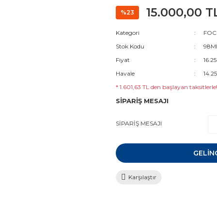
15.000,00 T
%23
Kategori
FOCU
Stok Kodu
98MF
Fiyat
16.2
Havale
14.2
* 1.601,63 TL den başlayan taksitlerle
SİPARİŞ MESAJI
SİPARİŞ MESAJI
GELİN
Karşılaştır