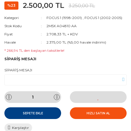
2.500,00 TL
3.250,00 TL
%23
Kategori
FOCUS 1 (1998-2001)
,
FOCUS 1 (2002-2005)
Stok Kodu
2M5X A04810 AA
Fiyat
2.708,33 TL + KDV
Havale
2.375,00 TL (%5,00 havale indirimi)
* 266,94 TL den başlayan taksitlerle!
SİPARİŞ MESAJI
SİPARİŞ MESAJI
SEPETE EKLE
HIZLI SATIN AL
Karşılaştır