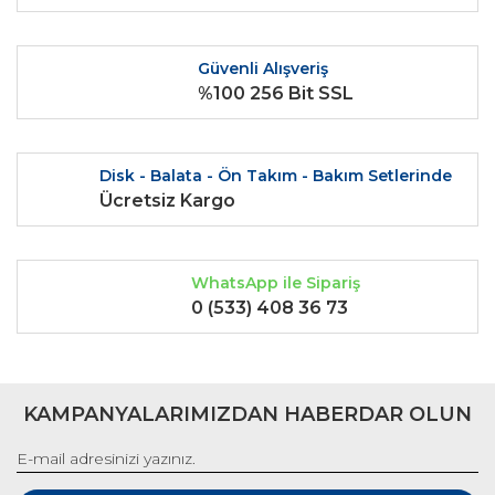
Ürün bilgilerinde hatalar bulunuyor.
Ürün fiyatı diğer sitelerden daha pahalı.
Güvenli Alışveriş
Bu ürüne benzer farklı alternatifler olmalı.
%100 256 Bit SSL
Disk - Balata - Ön Takım - Bakım Setlerinde
Ücretsiz Kargo
Gönder
WhatsApp ile Sipariş
0 (533) 408 36 73
KAMPANYALARIMIZDAN HABERDAR OLUN