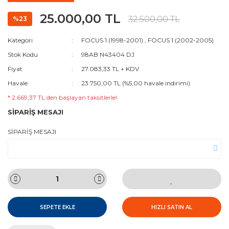
25.000,00 TL
32.500,00 TL
%23
Kategori
FOCUS 1 (1998-2001)
,
FOCUS 1 (2002-2005)
Stok Kodu
98AB N43404 DJ
Fiyat
27.083,33 TL + KDV
Havale
23.750,00 TL (%5,00 havale indirimi)
* 2.669,37 TL den başlayan taksitlerle!
SİPARİŞ MESAJI
SİPARİŞ MESAJI
SEPETE EKLE
HIZLI SATIN AL