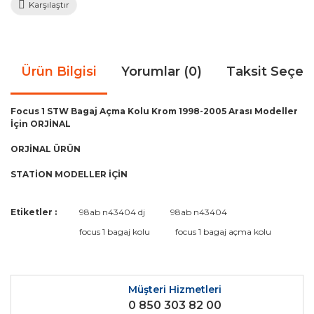
Karşılaştır
Ürün Bilgisi
Yorumlar (0)
Taksit Seçen
Focus 1 STW Bagaj Açma Kolu Krom 1998-2005 Arası Modeller
İçin ORJİNAL
ORJİNAL ÜRÜN
STATİON MODELLER İÇİN
Bu ürünün fiyat bilgisi, resim, ürün açıklamalarında ve diğer
Etiketler :
98ab n43404 dj
98ab n43404
konularda yetersiz gördüğünüz noktaları öneri formunu
Bu ürüne ilk yorumu siz yapın!
focus 1 bagaj kolu
focus 1 bagaj açma kolu
kullanarak tarafımıza iletebilirsiniz.
Görüş ve önerileriniz için teşekkür ederiz.
Yorum Yaz
Ürün resmi kalitesiz, bozuk veya görüntülenemiyor.
Müşteri Hizmetleri
0 850 303 82 00
Ürün açıklamasında eksik bilgiler bulunuyor.