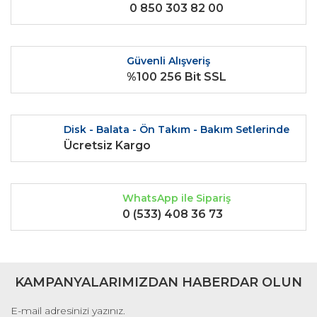
0 850 303 82 00
Ürün açıklamasında eksik bilgiler bulunuyor.
Ürün bilgilerinde hatalar bulunuyor.
Ürün fiyatı diğer sitelerden daha pahalı.
Güvenli Alışveriş
Bu ürüne benzer farklı alternatifler olmalı.
%100 256 Bit SSL
Disk - Balata - Ön Takım - Bakım Setlerinde
Ücretsiz Kargo
Gönder
WhatsApp ile Sipariş
0 (533) 408 36 73
KAMPANYALARIMIZDAN HABERDAR OLUN