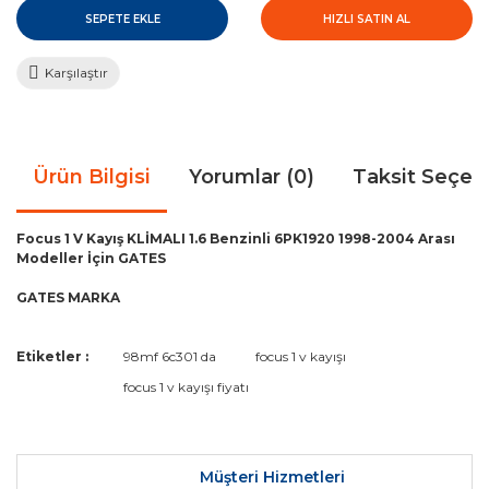
SEPETE EKLE
HIZLI SATIN AL
Karşılaştır
Ürün Bilgisi
Yorumlar (0)
Taksit Seçen
Focus 1 V Kayış KLİMALI 1.6 Benzinli 6PK1920 1998-2004 Arası
Modeller İçin GATES
GATES MARKA
Bu ürünün fiyat bilgisi, resim, ürün açıklamalarında ve diğer
Etiketler :
98mf 6c301 da
focus 1 v kayışı
konularda yetersiz gördüğünüz noktaları öneri formunu
Bu ürüne ilk yorumu siz yapın!
focus 1 v kayışı fiyatı
kullanarak tarafımıza iletebilirsiniz.
Görüş ve önerileriniz için teşekkür ederiz.
Yorum Yaz
Ürün resmi kalitesiz, bozuk veya görüntülenemiyor.
Müşteri Hizmetleri