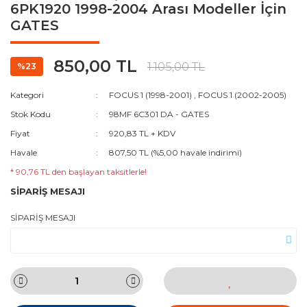
6PK1920 1998-2004 Arası Modeller İçin
GATES
850,00 TL
1.105,00 TL
%23
Kategori
FOCUS 1 (1998-2001)
,
FOCUS 1 (2002-2005)
Stok Kodu
98MF 6C301 DA - GATES
Fiyat
920,83 TL + KDV
Havale
807,50 TL (%5,00 havale indirimi)
* 90,76 TL den başlayan taksitlerle!
SİPARİŞ MESAJI
SİPARİŞ MESAJI