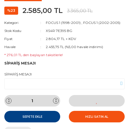
2.585,00 TL
3.365,00 TL
%23
Kategori
FOCUS 1 (1998-2001)
,
FOCUS 1 (2002-2005)
Stok Kodu
XS4R 7E395 BG
Fiyat
2.804,17 TL + KDV
Havale
2.455,75 TL (%5,00 havale indirimi)
* 276,01 TL den başlayan taksitlerle!
SİPARİŞ MESAJI
SİPARİŞ MESAJI
SEPETE EKLE
HIZLI SATIN AL