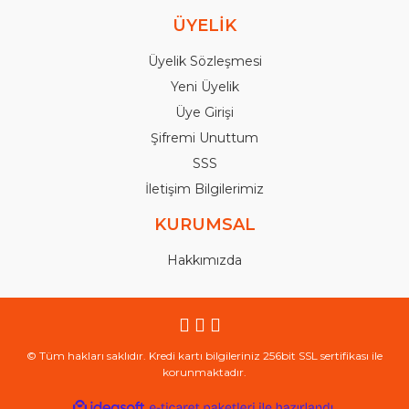
ÜYELİK
Üyelik Sözleşmesi
Yeni Üyelik
Üye Girişi
Şifremi Unuttum
SSS
İletişim Bilgilerimiz
KURUMSAL
Hakkımızda
© Tüm hakları saklıdır. Kredi kartı bilgileriniz 256bit SSL sertifikası ile
korunmaktadır.
ile
ideasoft
e-