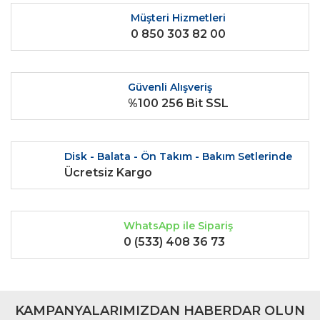
Ürün fiyatı diğer sitelerden daha pahalı.
Müşteri Hizmetleri
0 850 303 82 00
Bu ürüne benzer farklı alternatifler olmalı.
Güvenli Alışveriş
%100 256 Bit SSL
Gönder
Disk - Balata - Ön Takım - Bakım Setlerinde
Ücretsiz Kargo
WhatsApp ile Sipariş
0 (533) 408 36 73
KAMPANYALARIMIZDAN HABERDAR OLUN