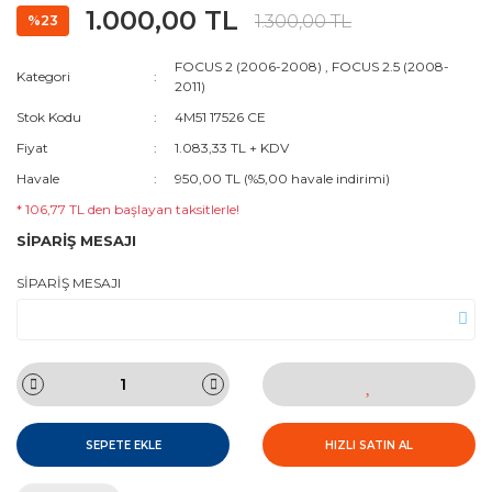
1.000,00 TL
1.300,00 TL
%23
FOCUS 2 (2006-2008)
,
FOCUS 2.5 (2008-
Kategori
2011)
Stok Kodu
4M51 17526 CE
Fiyat
1.083,33 TL + KDV
Havale
950,00 TL (%5,00 havale indirimi)
* 106,77 TL den başlayan taksitlerle!
SİPARİŞ MESAJI
SİPARİŞ MESAJI
SEPETE EKLE
HIZLI SATIN AL