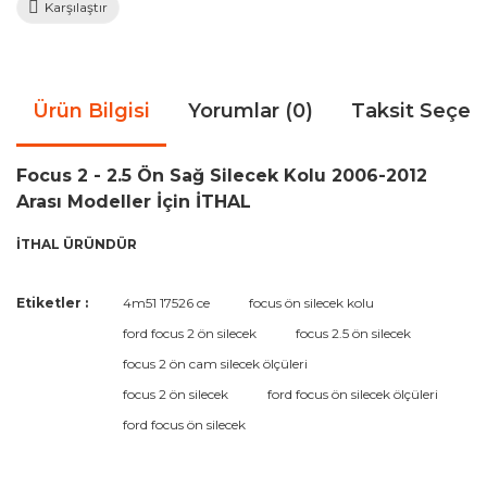
Karşılaştır
Ürün Bilgisi
Yorumlar (0)
Taksit Seçen
Focus 2 - 2.5 Ön Sağ Silecek Kolu 2006-2012
Arası Modeller İçin İTHAL
İTHAL ÜRÜNDÜR
Bu ürünün fiyat bilgisi, resim, ürün açıklamalarında ve diğer
Etiketler :
4m51 17526 ce
focus ön silecek kolu
konularda yetersiz gördüğünüz noktaları öneri formunu
Bu ürüne ilk yorumu siz yapın!
ford focus 2 ön silecek
focus 2.5 ön silecek
kullanarak tarafımıza iletebilirsiniz.
Görüş ve önerileriniz için teşekkür ederiz.
focus 2 ön cam silecek ölçüleri
focus 2 ön silecek
ford focus ön silecek ölçüleri
Yorum Yaz
Ürün resmi kalitesiz, bozuk veya görüntülenemiyor.
ford focus ön silecek
Ürün açıklamasında eksik bilgiler bulunuyor.
Ürün bilgilerinde hatalar bulunuyor.