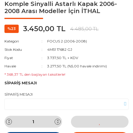
Komple Sinyalli Astarlı Kapak 2006-
2008 Arası Modeller İçin İTHAL
3.450,00 TL
4.485,00 TL
%23
Kategori
FOCUS 2 (2006-2008)
Stok Kodu
4M51 17682 GJ
Fiyat
3.737,50 TL + KDV
Havale
3.277,50 TL (%5,00 havale indirimi)
* 368,37 TL den başlayan taksitlerle!
SİPARİŞ MESAJI
SİPARİŞ MESAJI