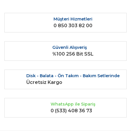
Görüş ve önerileriniz için teşekkür ederiz.
Yorum Yaz
Ürün resmi kalitesiz, bozuk veya görüntülenemiyor.
Müşteri Hizmetleri
0 850 303 82 00
Ürün açıklamasında eksik bilgiler bulunuyor.
Ürün bilgilerinde hatalar bulunuyor.
Ürün fiyatı diğer sitelerden daha pahalı.
Güvenli Alışveriş
Bu ürüne benzer farklı alternatifler olmalı.
%100 256 Bit SSL
Disk - Balata - Ön Takım - Bakım Setlerinde
Ücretsiz Kargo
Gönder
WhatsApp ile Sipariş
0 (533) 408 36 73