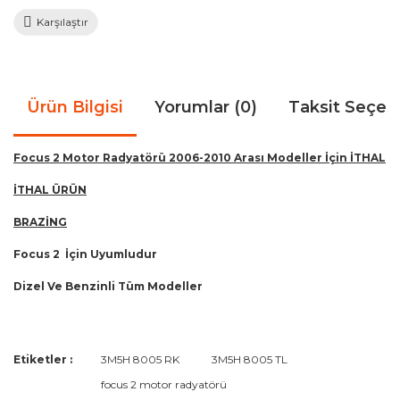
Karşılaştır
Ürün Bilgisi
Yorumlar (0)
Taksit Seçen
Focus 2 Motor Radyatörü 2006-2010 Arası Modeller İçin İTHAL
İTHAL ÜRÜN
BRAZİNG
Focus 2 İçin Uyumludur
Dizel Ve Benzinli Tüm Modeller
Bu ürünün fiyat bilgisi, resim, ürün açıklamalarında ve diğer
Etiketler :
3M5H 8005 RK
3M5H 8005 TL
konularda yetersiz gördüğünüz noktaları öneri formunu
Bu ürüne ilk yorumu siz yapın!
focus 2 motor radyatörü
kullanarak tarafımıza iletebilirsiniz.