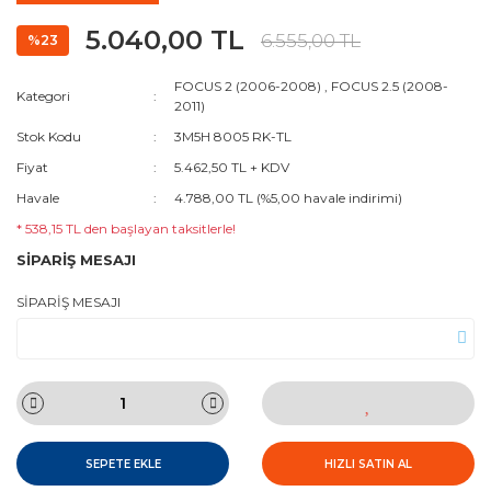
5.040,00 TL
6.555,00 TL
%23
FOCUS 2 (2006-2008)
,
FOCUS 2.5 (2008-
Kategori
2011)
Stok Kodu
3M5H 8005 RK-TL
Fiyat
5.462,50 TL + KDV
Havale
4.788,00 TL (%5,00 havale indirimi)
* 538,15 TL den başlayan taksitlerle!
SİPARİŞ MESAJI
SİPARİŞ MESAJI
SEPETE EKLE
HIZLI SATIN AL