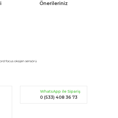
i
Önerileriniz
rak tarafımıza iletebilirsiniz.
ford focus oksijen sensörü
WhatsApp ile Sipariş
0 (533) 408 36 73
-