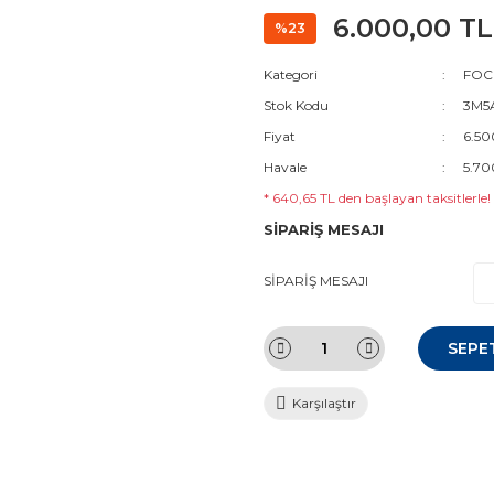
6.000,00 TL
%23
Kategori
FOC
Stok Kodu
3M5A
Fiyat
6.50
Havale
5.70
* 640,65 TL den başlayan taksitlerle!
SİPARİŞ MESAJI
SİPARİŞ MESAJI
SEPE
Karşılaştır