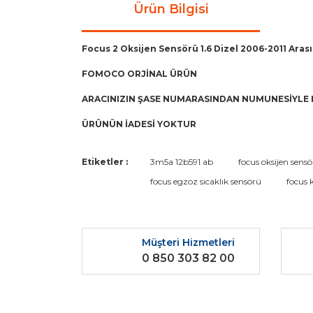
Ürün Bilgisi
Focus 2 Oksijen Sensörü 1.6 Dizel 2006-2011 Aras
FOMOCO ORJİNAL ÜRÜN
ARACINIZIN ŞASE NUMARASINDAN NUMUNESİYLE 
ÜRÜNÜN İADESİ YOKTUR
Bu ürünün fiyat bilgisi, resim, ürün açıklamaların
Etiketler :
3m5a 12b591 ab
focus oksijen sens
Görüş ve önerileriniz için teşekkür ederiz.
focus egzoz sıcaklık sensörü
focus k
Ürün resmi kalitesiz, bozuk veya görüntülenemiyo
Ürün açıklamasında eksik bilgiler bulunuyor.
Müşteri Hizmetleri
Ürün bilgilerinde hatalar bulunuyor.
0 850 303 82 00
Ürün fiyatı diğer sitelerden daha pahalı.
Bu ürüne benzer farklı alternatifler olmalı.