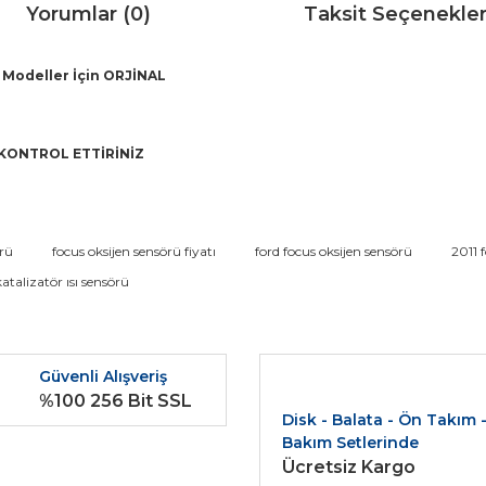
Yorumlar (0)
Taksit Seçenekler
ı Modeller İçin ORJİNAL
KONTROL ETTİRİNİZ
da ve diğer konularda yetersiz gördüğünüz noktaları öneri formunu kullana
örü
focus oksijen sensörü fiyatı
ford focus oksijen sensörü
2011 
Bu ürüne ilk yorumu siz yapın!
atalizatör ısı sensörü
r.
Yorum Yaz
Güvenli Alışveriş
%100 256 Bit SSL
Disk - Balata - Ön Takım 
Bakım Setlerinde
Ücretsiz Kargo