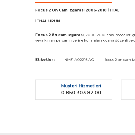
Focus 2 Ön Cam Izgarası 2006-2010 İTHAL
İTHAL ÜRÜN
Focus 2 ön cam ızgarası
, 2006-2010 arası modeller iç
veya kırılan parçanın yerine kullanılarak daha düzenli ve 
Bu ürünün fiyat bilgisi, resim, ürün açıklamaların
Etiketler :
4M51 A02216 AG
focus 2 on cam iz
Görüş ve önerileriniz için teşekkür ederiz.
Ürün resmi kalitesiz, bozuk veya görüntülenemiyo
Müşteri Hizmetleri
Ürün açıklamasında eksik bilgiler bulunuyor.
0 850 303 82 00
Ürün bilgilerinde hatalar bulunuyor.
Ürün fiyatı diğer sitelerden daha pahalı.
Bu ürüne benzer farklı alternatifler olmalı.