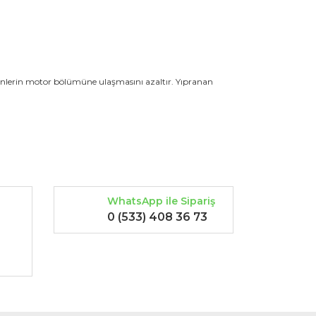
kenlerin motor bölümüne ulaşmasını azaltır. Yıpranan
rak tarafımıza iletebilirsiniz.
WhatsApp ile Sipariş
0 (533) 408 36 73
-