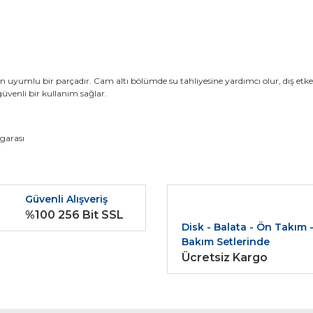
in uyumlu bir parçadır. Cam altı bölümde su tahliyesine yardımcı olur, dış et
güvenli bir kullanım sağlar.
da ve diğer konularda yetersiz gördüğünüz noktaları öneri formunu kullana
garası
Bu ürüne ilk yorumu siz yapın!
r.
Güvenli Alışveriş
Yorum Yaz
%100 256 Bit SSL
Disk - Balata - Ön Takım 
Bakım Setlerinde
Ücretsiz Kargo