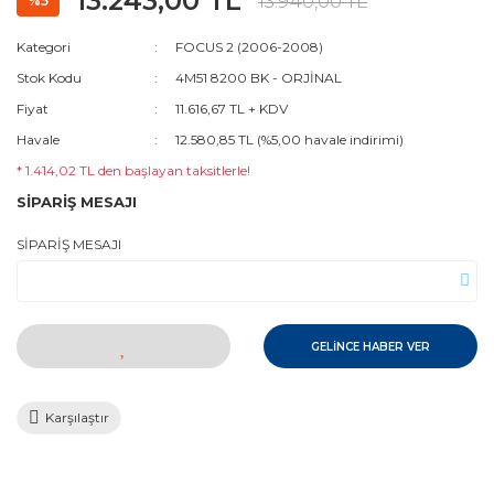
13.243,00 TL
13.940,00 TL
%5
Kategori
FOCUS 2 (2006-2008)
Stok Kodu
4M51 8200 BK - ORJİNAL
Fiyat
11.616,67 TL + KDV
Havale
12.580,85 TL (%5,00 havale indirimi)
* 1.414,02 TL den başlayan taksitlerle!
SİPARİŞ MESAJI
SİPARİŞ MESAJI
GELİNCE HABER VER
Karşılaştır