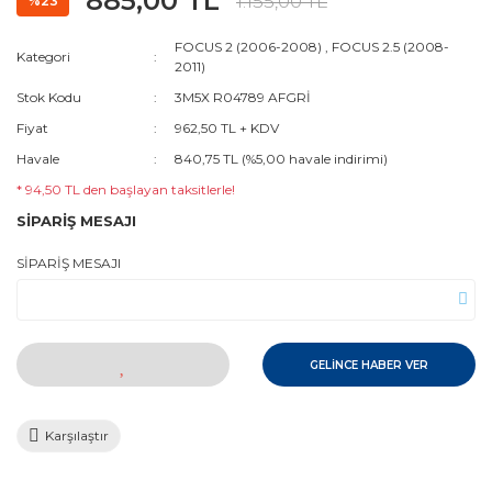
885,00 TL
1.155,00 TL
%23
FOCUS 2 (2006-2008)
,
FOCUS 2.5 (2008-
Kategori
2011)
Stok Kodu
3M5X R04789 AFGRİ
Fiyat
962,50 TL + KDV
Havale
840,75 TL (%5,00 havale indirimi)
* 94,50 TL den başlayan taksitlerle!
SİPARİŞ MESAJI
SİPARİŞ MESAJI
GELİNCE HABER VER
Karşılaştır