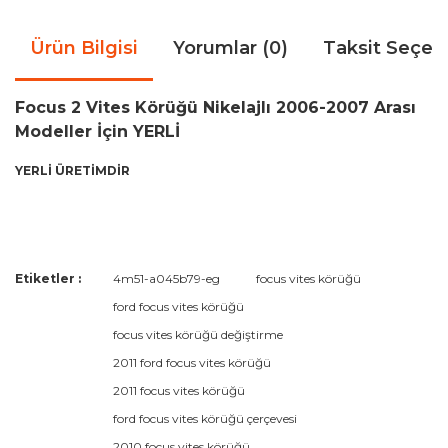
Ürün Bilgisi
Yorumlar (0)
Taksit Seçen
Focus 2 Vites Körüğü Nikelajlı 2006-2007 Arası
Modeller İçin YERLİ
YERLİ ÜRETİMDİR
Bu ürünün fiyat bilgisi, resim, ürün açıklamalarında ve diğer
Etiketler :
4m51-a045b79-eg
focus vites körüğü
konularda yetersiz gördüğünüz noktaları öneri formunu
Bu ürüne ilk yorumu siz yapın!
ford focus vites körüğü
kullanarak tarafımıza iletebilirsiniz.
Görüş ve önerileriniz için teşekkür ederiz.
focus vites körüğü değiştirme
2011 ford focus vites körüğü
Yorum Yaz
Ürün resmi kalitesiz, bozuk veya görüntülenemiyor.
2011 focus vites körüğü
Ürün açıklamasında eksik bilgiler bulunuyor.
ford focus vites körüğü çerçevesi
Ürün bilgilerinde hatalar bulunuyor.
2010 focus vites körüğü