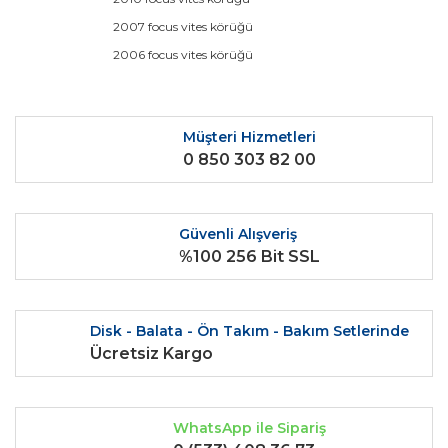
Ürün fiyatı diğer sitelerden daha pahalı.
2007 focus vites körüğü
Bu ürüne benzer farklı alternatifler olmalı.
2006 focus vites körüğü
Müşteri Hizmetleri
0 850 303 82 00
Gönder
Güvenli Alışveriş
%100 256 Bit SSL
Disk - Balata - Ön Takım - Bakım Setlerinde
Ücretsiz Kargo
WhatsApp ile Sipariş