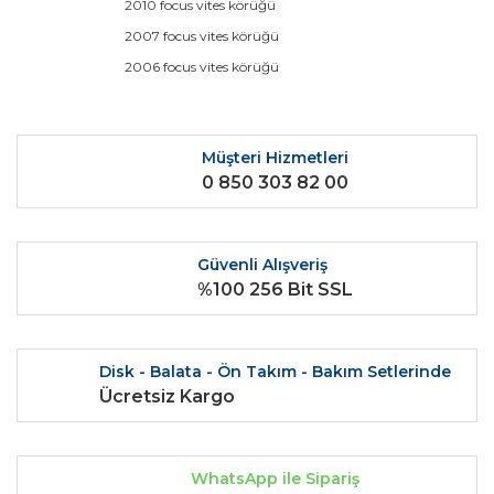
2010 focus vites körüğü
Ürün fiyatı diğer sitelerden daha pahalı.
2007 focus vites körüğü
Yorum Yaz
Bu ürüne benzer farklı alternatifler olmalı.
2006 focus vites körüğü
Müşteri Hizmetleri
0 850 303 82 00
Gönder
Güvenli Alışveriş
%100 256 Bit SSL
Disk - Balata - Ön Takım - Bakım Setlerinde
Ücretsiz Kargo
WhatsApp ile Sipariş