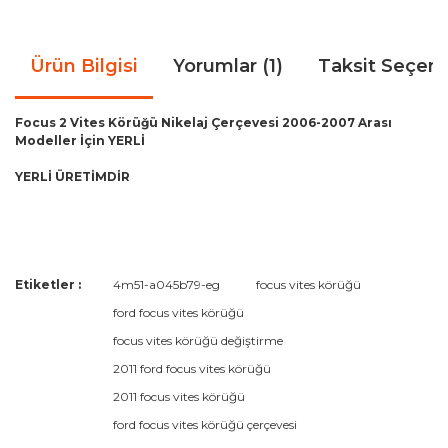
Ürün Bilgisi
Yorumlar (1)
Taksit Seçene
Focus 2 Vites Körüğü Nikelaj Çerçevesi 2006-2007 Arası
Modeller İçin YERLİ
YERLİ ÜRETİMDİR
Bu ürünün fiyat bilgisi, resim, ürün açıklamalarında ve diğer
Etiketler :
4m51-a045b79-eg
focus vites körüğü
konularda yetersiz gördüğünüz noktaları öneri formunu
ford focus vites körüğü
kullanarak tarafımıza iletebilirsiniz.
Görüş ve önerileriniz için teşekkür ederiz.
focus vites körüğü değiştirme
Teşekkürler
2011 ford focus vites körüğü
Paketleme mükemmel. Özeniniz için teşekkürler
Ürün resmi kalitesiz, bozuk veya görüntülenemiyor.
2011 focus vites körüğü
Ürün açıklamasında eksik bilgiler bulunuyor.
E... Ç... | 14/02/2024
ford focus vites körüğü çerçevesi
Ürün bilgilerinde hatalar bulunuyor.