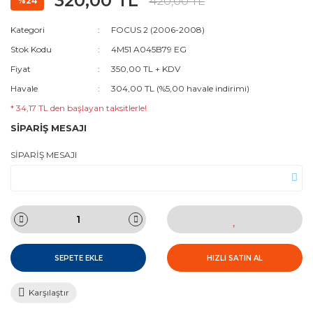
320,00 TL
420,00 TL
%24
Kategori
FOCUS 2 (2006-2008)
Stok Kodu
4M51 A045B79 EG
Fiyat
350,00 TL + KDV
Havale
304,00 TL (%5,00 havale indirimi)
* 34,17 TL den başlayan taksitlerle!
SİPARİŞ MESAJI
SİPARİŞ MESAJI
SEPETE EKLE
HIZLI SATIN AL
Karşılaştır