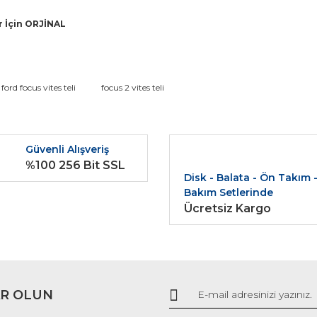
r İçin ORJİNAL
da ve diğer konularda yetersiz gördüğünüz noktaları öneri formunu kullana
ford focus vites teli
focus 2 vites teli
Bu ürüne ilk yorumu siz yapın!
r.
Güvenli Alışveriş
Yorum Yaz
%100 256 Bit SSL
Disk - Balata - Ön Takım 
Bakım Setlerinde
Ücretsiz Kargo
R OLUN
Gönder