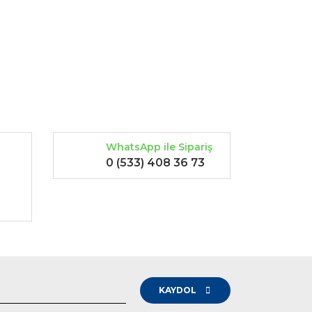
rak tarafımıza iletebilirsiniz.
WhatsApp ile Sipariş
0 (533) 408 36 73
-
KAYDOL