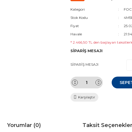
Kategori
FOC
Stok Kodu
4M5
Fiyat
25.0
Havale
21.9
* 2.466,50 TL den başlayan taksitlerl
SİPARİŞ MESAJI
SİPARİŞ MESAJI
SEPE
Karşılaştır
Yorumlar (0)
Taksit Seçenekler