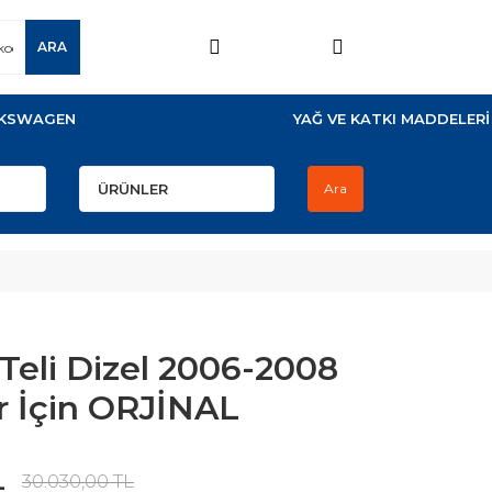
ARA
KSWAGEN
YAĞ VE KATKI MADDELERİ
Ara
 Teli Dizel 2006-2008
r İçin ORJİNAL
L
30.030,00 TL