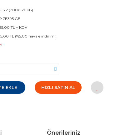
US 2 (2006-2008)
R 7E395 GE
25,00 TL + KDV
45,00 TL (%5,00 havale indirimi)
e!
TE EKLE
HIZLI SATIN AL
i
Önerileriniz