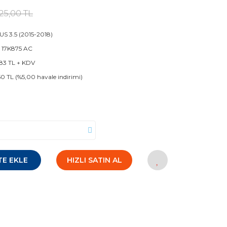
25,00 TL
S 3.5 (2015-2018)
 17K875 AC
83 TL + KDV
50 TL (%5,00 havale indirimi)
TE EKLE
HIZLI SATIN AL