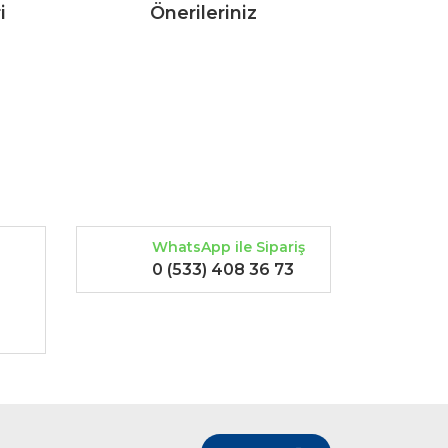
i
Önerileriniz
rak tarafımıza iletebilirsiniz.
WhatsApp ile Sipariş
0 (533) 408 36 73
-