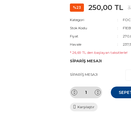
250,00 TL
3
%23
Kategori
FOCU
Stok Kodu
F1EB
Fiyat
270,
Havale
237,
* 26,69 TL den başlayan taksitlerle!
SİPARİŞ MESAJI
SİPARİŞ MESAJI
SEPE
Karşılaştır