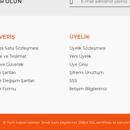
R OLUN
Gönder
VERİŞ
ÜYELİK
li Satış Sözleşmesi
Üyelik Sözleşmesi
 ve Teslimat
Yeni Üyelik
k ve Güvenlik
Üye Girişi
 Şartları
Şifremi Unuttum
e Değişim Şartları
SSS
im Formu
İletişim Bilgilerimiz
© Tüm hakları saklıdır. Kredi kartı bilgileriniz 256bit SSL sertifikası ile korun