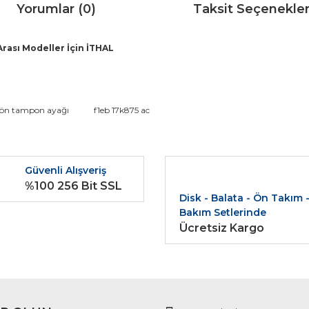
Yorumlar (0)
Taksit Seçenekler
rası Modeller İçin İTHAL
da ve diğer konularda yetersiz gördüğünüz noktaları öneri formunu kullana
 ön tampon ayağı
f1eb 17k875 ac
Bu ürüne ilk yorumu siz yapın!
r.
Güvenli Alışveriş
Yorum Yaz
%100 256 Bit SSL
Disk - Balata - Ön Takım 
Bakım Setlerinde
Ücretsiz Kargo