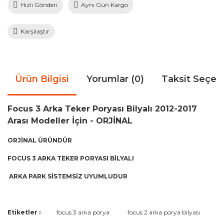
Hızlı Gönderi
Aynı Gün Kargo
Karşılaştır
Ürün Bilgisi
Yorumlar (0)
Taksit Seçen
Focus 3 Arka Teker Poryası Bilyalı 2012-2017
Arası Modeller İçin - ORJİNAL
ORJİNAL ÜRÜNDÜR
FOCUS 3 ARKA TEKER PORYASI BİLYALI
ARKA PARK SİSTEMSİZ UYUMLUDUR
Bu ürünün fiyat bilgisi, resim, ürün açıklamalarında ve diğer
Etiketler :
focus 3 arka porya
focus 2 arka porya bilyası
konularda yetersiz gördüğünüz noktaları öneri formunu