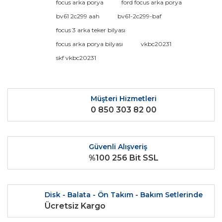
Bu ürüne ilk yorumu siz yapın!
focus arka porya
ford focus arka porya
kullanarak tarafımıza iletebilirsiniz.
Görüş ve önerileriniz için teşekkür ederiz.
bv61 2c299 aah
bv61-2c299-baf
focus 3 arka teker bilyası
Yorum Yaz
Ürün resmi kalitesiz, bozuk veya görüntülenemiyor.
focus arka porya bilyası
vkbc20231
Ürün açıklamasında eksik bilgiler bulunuyor.
skf vkbc20231
Ürün bilgilerinde hatalar bulunuyor.
Ürün fiyatı diğer sitelerden daha pahalı.
Bu ürüne benzer farklı alternatifler olmalı.
Müşteri Hizmetleri
0 850 303 82 00
Güvenli Alışveriş
%100 256 Bit SSL
Gönder
Disk - Balata - Ön Takım - Bakım Setlerinde
Ücretsiz Kargo