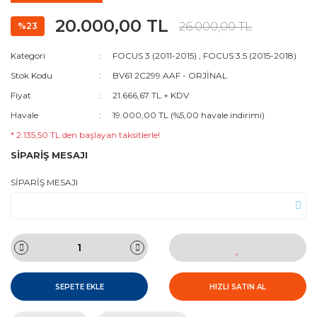
20.000,00 TL
26.000,00 TL
%23
Kategori
FOCUS 3 (2011-2015)
,
FOCUS 3.5 (2015-2018)
Stok Kodu
BV61 2C299 AAF - ORJİNAL
Fiyat
21.666,67 TL + KDV
Havale
19.000,00 TL (%5,00 havale indirimi)
* 2.135,50 TL den başlayan taksitlerle!
SİPARİŞ MESAJI
SİPARİŞ MESAJI
SEPETE EKLE
HIZLI SATIN AL