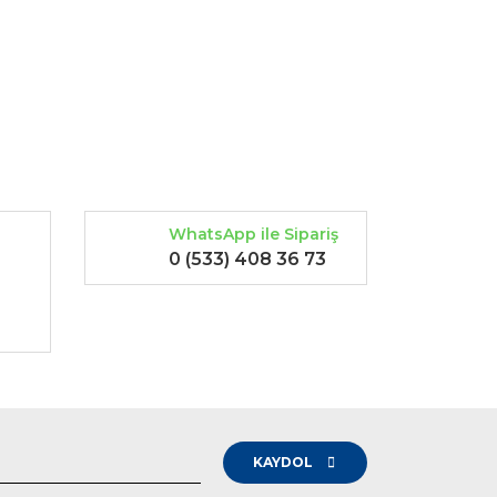
rak tarafımıza iletebilirsiniz.
WhatsApp ile Sipariş
0 (533) 408 36 73
-
KAYDOL