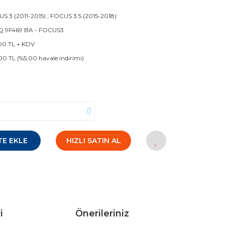
S 3 (2011-2015)
,
FOCUS 3.5 (2015-2018)
Q 9F469 BA - FOCUS3
00 TL + KDV
00 TL (%5,00 havale indirimi)
TE EKLE
HIZLI SATIN AL
i
Önerileriniz