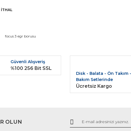
n İTHAL
da ve diğer konularda yetersiz gördüğünüz noktaları öneri formunu kullana
focus 3 egr borusu
Bu ürüne ilk yorumu siz yapın!
r.
Güvenli Alışveriş
Yorum Yaz
%100 256 Bit SSL
Disk - Balata - Ön Takım 
Bakım Setlerinde
Ücretsiz Kargo
R OLUN
Gönder