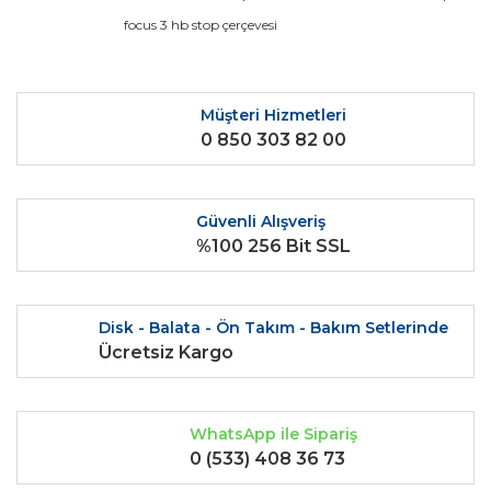
Ürün bilgilerinde hatalar bulunuyor.
focus 3 hb stop çerçevesi
Ürün fiyatı diğer sitelerden daha pahalı.
Bu ürüne benzer farklı alternatifler olmalı.
Müşteri Hizmetleri
0 850 303 82 00
Güvenli Alışveriş
Gönder
%100 256 Bit SSL
Disk - Balata - Ön Takım - Bakım Setlerinde
Ücretsiz Kargo
WhatsApp ile Sipariş
0 (533) 408 36 73