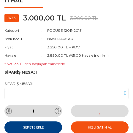
İTHAL
3.000,00 TL
3.900,00 TL
%23
Kategori
FOCUS 3 (2011-2015)
Stok Kodu
BM51 13405 AK
Fiyat
3.250,00 TL + KDV
Havale
2.850,00 TL (%5,00 havale indirimi)
* 320,33 TL den başlayan taksitlerle!
SİPARİŞ MESAJI
SİPARİŞ MESAJI
SEPETE EKLE
HIZLI SATIN AL