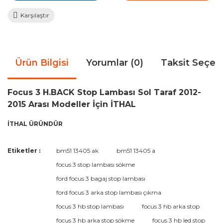
Karşılaştır
Ürün Bilgisi
Yorumlar (0)
Taksit Seçen
Focus 3 H.BACK Stop Lambası Sol Taraf 2012-
2015 Arası Modeller İçin İTHAL
İTHAL ÜRÜNDÜR
Bu ürünün fiyat bilgisi, resim, ürün açıklamalarında ve diğer
Etiketler :
bm51 13405 ak
bm51 13405 a
konularda yetersiz gördüğünüz noktaları öneri formunu
Bu ürüne ilk yorumu siz yapın!
focus 3 stop lambası sökme
kullanarak tarafımıza iletebilirsiniz.
Görüş ve önerileriniz için teşekkür ederiz.
ford focus 3 bagaj stop lambası
ford focus 3 arka stop lambası çıkma
Yorum Yaz
Ürün resmi kalitesiz, bozuk veya görüntülenemiyor.
focus 3 hb stop lambası
focus 3 hb arka stop
Ürün açıklamasında eksik bilgiler bulunuyor.
focus 3 hb arka stop sökme
focus 3 hb led stop