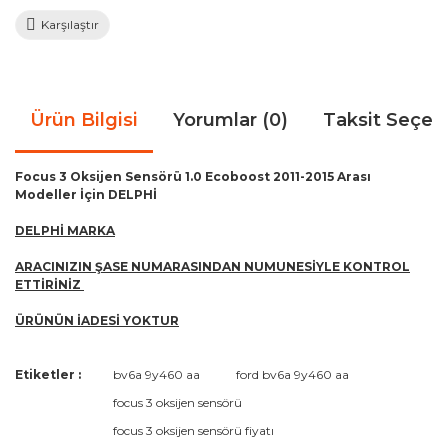
Karşılaştır
Ürün Bilgisi
Yorumlar (0)
Taksit Seçen
Focus 3 Oksijen Sensörü 1.0 Ecoboost 2011-2015 Arası
Modeller İçin DELPHİ
DELPHİ MARKA
ARACINIZIN ŞASE NUMARASINDAN NUMUNESİYLE KONTROL
ETTİRİNİZ
ÜRÜNÜN İADESİ YOKTUR
Bu ürünün fiyat bilgisi, resim, ürün açıklamalarında ve diğer
Etiketler :
bv6a 9y460 aa
ford bv6a 9y460 aa
konularda yetersiz gördüğünüz noktaları öneri formunu
Bu ürüne ilk yorumu siz yapın!
focus 3 oksijen sensörü
kullanarak tarafımıza iletebilirsiniz.
Görüş ve önerileriniz için teşekkür ederiz.
focus 3 oksijen sensörü fiyatı