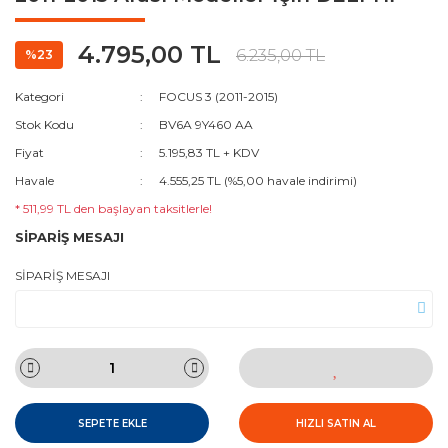
4.795,00 TL
6.235,00 TL
%23
Kategori
FOCUS 3 (2011-2015)
Stok Kodu
BV6A 9Y460 AA
Fiyat
5.195,83 TL + KDV
Havale
4.555,25 TL (%5,00 havale indirimi)
* 511,99 TL den başlayan taksitlerle!
SİPARİŞ MESAJI
SİPARİŞ MESAJI
SEPETE EKLE
HIZLI SATIN AL