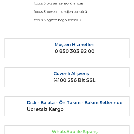
focus 3 oksijen sensörü arızası
Yorum Yaz
Ürün resmi kalitesiz, bozuk veya görüntülenemiyor.
focus 3 benzinli oksijen sensörü
Ürün açıklamasında eksik bilgiler bulunuyor.
focus 3 egzoz hego sensörü
Ürün bilgilerinde hatalar bulunuyor.
Ürün fiyatı diğer sitelerden daha pahalı.
Bu ürüne benzer farklı alternatifler olmalı.
Müşteri Hizmetleri
0 850 303 82 00
Güvenli Alışveriş
%100 256 Bit SSL
Gönder
Disk - Balata - Ön Takım - Bakım Setlerinde
Ücretsiz Kargo
WhatsApp ile Sipariş